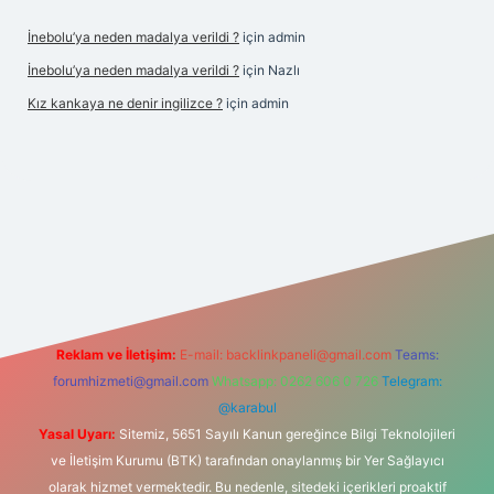
İnebolu’ya neden madalya verildi ?
için
admin
İnebolu’ya neden madalya verildi ?
için
Nazlı
Kız kankaya ne denir ingilizce ?
için
admin
o
Reklam ve İletişim:
E-mail:
backlinkpaneli@gmail.com
Teams:
forumhizmeti@gmail.com
Whatsapp: 0262 606 0 726
Telegram:
@karabul
Yasal Uyarı:
Sitemiz, 5651 Sayılı Kanun gereğince Bilgi Teknolojileri
ve İletişim Kurumu (BTK) tarafından onaylanmış bir Yer Sağlayıcı
olarak hizmet vermektedir. Bu nedenle, sitedeki içerikleri proaktif