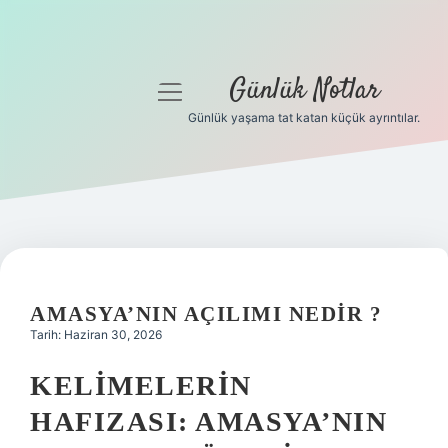
Günlük Notlar
menüyü
aç
Günlük yaşama tat katan küçük ayrıntılar.
Anasayfa
Gizlilik Politikası
Yasal Uyarı
Hakkımızda
AMASYA’NIN AÇILIMI NEDIR ?
Tarih: Haziran 30, 2026
KELIMELERIN
HAFIZASI: AMASYA’NIN