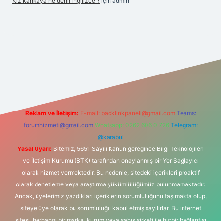
Kız kankaya ne denir ingilizce ?
için
admin
.casino
Reklam ve İletişim:
E-mail:
backlinkpaneli@gmail.com
Teams:
forumhizmeti@gmail.com
Whatsapp: 0262 606 0 726
Telegram:
@karabul
Yasal Uyarı:
Sitemiz, 5651 Sayılı Kanun gereğince Bilgi Teknolojileri
ve İletişim Kurumu (BTK) tarafından onaylanmış bir Yer Sağlayıcı
olarak hizmet vermektedir. Bu nedenle, sitedeki içerikleri proaktif
olarak denetleme veya araştırma yükümlülüğümüz bulunmamaktadır.
Ancak, üyelerimiz yazdıkları içeriklerin sorumluluğunu taşımakta olup,
siteye üye olarak bu sorumluluğu kabul etmiş sayılırlar. Bu internet
sitesi, herhangi bir marka, kurum veya şahıs şirketi ile hiçbir bağlantısı