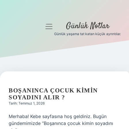
Günlük Notlar
menüyü
aç
Günlük yaşama tat katan küçük ayrıntılar.
Anasayfa
Gizlilik Politikası
Yasal Uyarı
Hakkımızda
BOŞANINCA ÇOCUK KIMIN
SOYADINI ALIR ?
Tarih: Temmuz 1, 2026
Merhaba! Kebe sayfasına hoş geldiniz. Bugün
gündemimizde “Boşanınca çocuk kimin soyadını