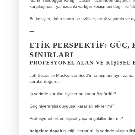
Martin Heidegger varlığı “Dasein” üzerinden düşünür: İ
karşılaşması, yalnızca iki varlığın kesişmesi değil, iki “
Bu kesişim, daha sonra bir evlilikle, ortak yaşamla ve ayr
—
ETIK PERSPEKTIF: GÜÇ, 
SINIRLARI
PROFESYONEL ALAN VE KIŞISEL
Jeff Bezos ile MacKenzie Scott’ın tanışması aynı zaman
sorular doğurur:
İş yerinde kurulan ilişkiler ne kadar özgürdür?
Güç hiyerarşisi duygusal kararları etkiler mi?
Profesyonel ortam kişisel yaşamı şekillendirir mi?
belgelere dayalı
iş etiği literatürü, iş yerinde oluşan iliş