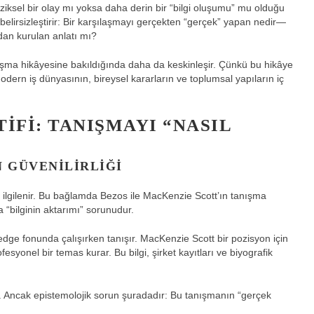
fiziksel bir olay mı yoksa daha derin bir “bilgi oluşumu” mu olduğu
ı belirsizleştirir: Bir karşılaşmayı gerçekten “gerçek” yapan nedir—
dan kurulan anlatı mı?
ışma hikâyesine bakıldığında daha da keskinleşir. Çünkü bu hikâye
dern iş dünyasının, bireysel kararların ve toplumsal yapıların iç
IFI: TANIŞMAYI “NASIL
N GÜVENILIRLIĞI
a ilgilenir. Bu bağlamda Bezos ile MacKenzie Scott’ın tanışma
a “bilginin aktarımı” sorunudur.
edge fonunda çalışırken tanışır. MacKenzie Scott bir pozisyon için
syonel bir temas kurar. Bu bilgi, şirket kayıtları ve biyografik
ır. Ancak epistemolojik sorun şuradadır: Bu tanışmanın “gerçek