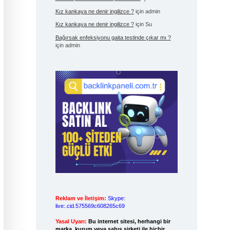
Kız kankaya ne denir ingilizce ?
için
admin
Kız kankaya ne denir ingilizce ?
için
Su
Bağırsak enfeksiyonu gaita testinde çıkar mı ?
için
admin
Reklam ve İletişim:
Skype:
live:.cid.575569c608265c69
Yasal Uyarı:
Bu internet sitesi, herhangi bir
marka, kurum veya şahıs şirketi ile hiçbir