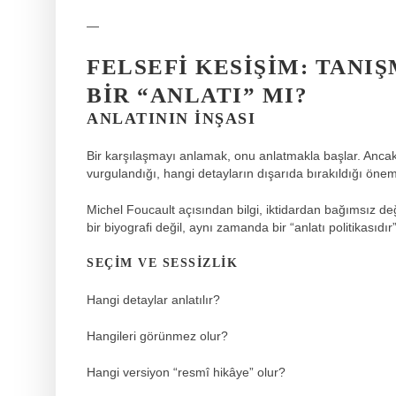
—
FELSEFI KESIŞIM: TANIŞ
BIR “ANLATI” MI?
ANLATININ INŞASI
Bir karşılaşmayı anlamak, onu anlatmakla başlar. Ancak 
vurgulandığı, hangi detayların dışarıda bırakıldığı öneml
Michel Foucault açısından bilgi, iktidardan bağımsız değ
bir biyografi değil, aynı zamanda bir “anlatı politikasıdır”
SEÇIM VE SESSIZLIK
Hangi detaylar anlatılır?
Hangileri görünmez olur?
Hangi versiyon “resmî hikâye” olur?