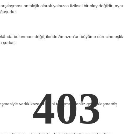
arşılaşması ontolojik olarak yalnızca fiziksel bir olay değildir; aynı
doğuşudur.
 mekânda bulunması değil, ileride Amazon’un büyüme sürecine eşlik
ru şudur:
403
ekleşmesiyle varlık kazanır. Yani tanışma, henüz gerçekleşmemiş