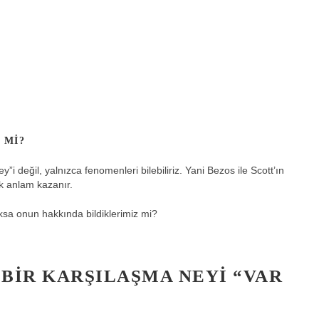
 MI?
 değil, yalnızca fenomenleri bilebiliriz. Yani Bezos ile Scott’ın
ek anlam kazanır.
ksa onun hakkında bildiklerimiz mi?
 BIR KARŞILAŞMA NEYI “VAR