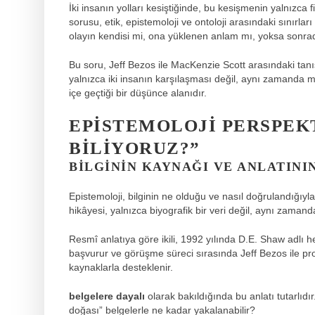
İki insanın yolları kesiştiğinde, bu kesişmenin yalnızca 
sorusu, etik, epistemoloji ve ontoloji arasındaki sınırlar
olayın kendisi mi, ona yüklenen anlam mı, yoksa sonra
Bu soru, Jeff Bezos ile MacKenzie Scott arasındaki tan
yalnızca iki insanın karşılaşması değil, aynı zamanda mo
içe geçtiği bir düşünce alanıdır.
EPISTEMOLOJI PERSPEKT
BILIYORUZ?”
BILGININ KAYNAĞI VE ANLATINI
Epistemoloji, bilginin ne olduğu ve nasıl doğrulandığıyl
hikâyesi, yalnızca biyografik bir veri değil, aynı zamand
Resmî anlatıya göre ikili, 1992 yılında D.E. Shaw adlı h
başvurur ve görüşme süreci sırasında Jeff Bezos ile profe
kaynaklarla desteklenir.
belgelere dayalı
olarak bakıldığında bu anlatı tutarlıd
doğası” belgelerle ne kadar yakalanabilir?