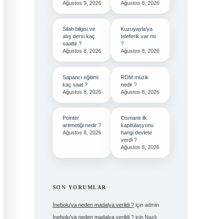
Ağustos 9, 2026
Ağustos 8, 2026
Silah bilgisi ve
Kuzuyayla’ya
atış dersi kaç
teleferik var mı
saattir ?
?
Ağustos 8, 2026
Ağustos 8, 2026
Sapancı eğitimi
RDM müzik
kaç saat ?
nedir ?
Ağustos 8, 2026
Ağustos 8, 2026
Pointer
Osmanlı ilk
aritmetiği nedir ?
kapitülasyonu
Ağustos 8, 2026
hangi devlete
verdi ?
Ağustos 8, 2026
SON YORUMLAR
İnebolu’ya neden madalya verildi ?
için
admin
İnebolu’ya neden madalya verildi ?
için
Nazlı