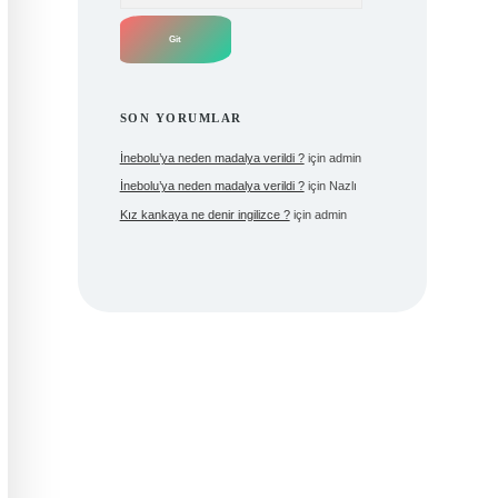
SON YORUMLAR
İnebolu’ya neden madalya verildi ?
için
admin
İnebolu’ya neden madalya verildi ?
için
Nazlı
Kız kankaya ne denir ingilizce ?
için
admin