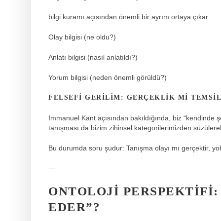
bilgi kuramı
açısından önemli bir ayrım ortaya çıkar:
Olay bilgisi (ne oldu?)
Anlatı bilgisi (nasıl anlatıldı?)
Yorum bilgisi (neden önemli görüldü?)
FELSEFI GERILIM: GERÇEKLIK MI TEMSIL
Immanuel Kant açısından bakıldığında, biz “kendinde şey”i
tanışması da bizim zihinsel kategorilerimizden süzüler
Bu durumda soru şudur: Tanışma olayı mı gerçektir, yo
—
ONTOLOJI PERSPEKTIFI:
EDER”?