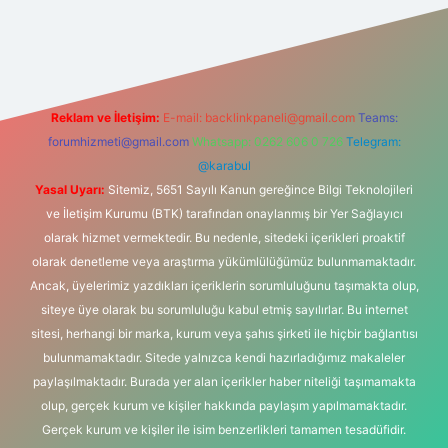
casino
Reklam ve İletişim:
E-mail:
backlinkpaneli@gmail.com
Teams:
forumhizmeti@gmail.com
Whatsapp: 0262 606 0 726
Telegram:
@karabul
Yasal Uyarı:
Sitemiz, 5651 Sayılı Kanun gereğince Bilgi Teknolojileri
ve İletişim Kurumu (BTK) tarafından onaylanmış bir Yer Sağlayıcı
olarak hizmet vermektedir. Bu nedenle, sitedeki içerikleri proaktif
olarak denetleme veya araştırma yükümlülüğümüz bulunmamaktadır.
Ancak, üyelerimiz yazdıkları içeriklerin sorumluluğunu taşımakta olup,
siteye üye olarak bu sorumluluğu kabul etmiş sayılırlar. Bu internet
sitesi, herhangi bir marka, kurum veya şahıs şirketi ile hiçbir bağlantısı
bulunmamaktadır. Sitede yalnızca kendi hazırladığımız makaleler
paylaşılmaktadır. Burada yer alan içerikler haber niteliği taşımamakta
olup, gerçek kurum ve kişiler hakkında paylaşım yapılmamaktadır.
Gerçek kurum ve kişiler ile isim benzerlikleri tamamen tesadüfidir.