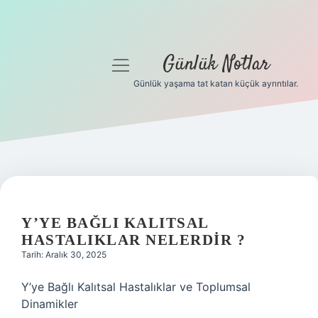
Günlük Notlar
menüyü
aç
Günlük yaşama tat katan küçük ayrıntılar.
Anasayfa
Gizlilik Politikası
Yasal Uyarı
Hakkımızda
Y’YE BAĞLI KALITSAL
HASTALIKLAR NELERDIR ?
Tarih: Aralık 30, 2025
Y’ye Bağlı Kalıtsal Hastalıklar ve Toplumsal
Dinamikler