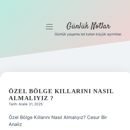
Günlük Notlar
menüyü
aç
Günlük yaşama tat katan küçük ayrıntılar.
Anasayfa
Gizlilik Politikası
Yasal Uyarı
Hakkımızda
ÖZEL BÖLGE KILLARINI NASIL
ALMALIYIZ ?
Tarih: Aralık 31, 2025
Özel Bölge Kıllarını Nasıl Almalıyız? Cesur Bir
Analiz