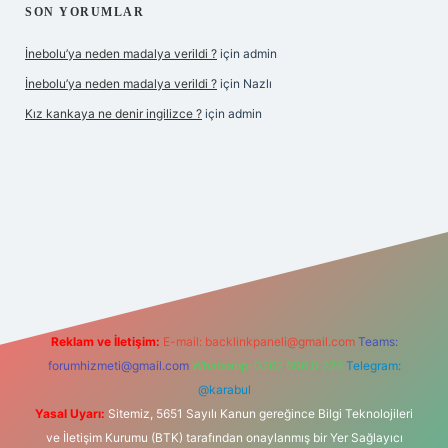
SON YORUMLAR
İnebolu’ya neden madalya verildi ?
için
admin
İnebolu’ya neden madalya verildi ?
için
Nazlı
Kız kankaya ne denir ingilizce ?
için
admin
.casino
Reklam ve İletişim:
E-mail:
backlinkpaneli@gmail.com
Teams:
forumhizmeti@gmail.com
Whatsapp: 0262 606 0 726
Telegram:
@karabul
Yasal Uyarı:
Sitemiz, 5651 Sayılı Kanun gereğince Bilgi Teknolojileri
ve İletişim Kurumu (BTK) tarafından onaylanmış bir Yer Sağlayıcı