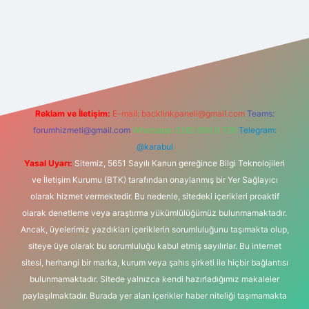
casino
Reklam ve İletişim:
E-mail:
backlinkpaneli@gmail.com
Teams:
forumhizmeti@gmail.com
Whatsapp: 0262 606 0 726
Telegram:
@karabul
Yasal Uyarı:
Sitemiz, 5651 Sayılı Kanun gereğince Bilgi Teknolojileri
ve İletişim Kurumu (BTK) tarafından onaylanmış bir Yer Sağlayıcı
olarak hizmet vermektedir. Bu nedenle, sitedeki içerikleri proaktif
olarak denetleme veya araştırma yükümlülüğümüz bulunmamaktadır.
Ancak, üyelerimiz yazdıkları içeriklerin sorumluluğunu taşımakta olup,
siteye üye olarak bu sorumluluğu kabul etmiş sayılırlar. Bu internet
sitesi, herhangi bir marka, kurum veya şahıs şirketi ile hiçbir bağlantısı
bulunmamaktadır. Sitede yalnızca kendi hazırladığımız makaleler
paylaşılmaktadır. Burada yer alan içerikler haber niteliği taşımamakta