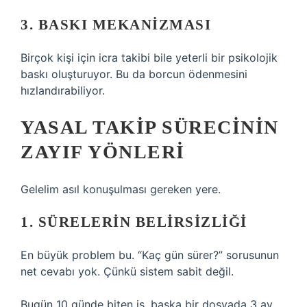
3. BASKI MEKANIZMASI
Birçok kişi için icra takibi bile yeterli bir psikolojik
baskı oluşturuyor. Bu da borcun ödenmesini
hızlandırabiliyor.
YASAL TAKIP SÜRECININ
ZAYIF YÖNLERI
Gelelim asıl konuşulması gereken yere.
1. SÜRELERIN BELIRSIZLIĞI
En büyük problem bu. “Kaç gün sürer?” sorusunun
net cevabı yok. Çünkü sistem sabit değil.
Bugün 10 günde biten iş, başka bir dosyada 3 ay