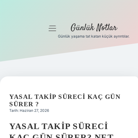
Günlük Notlar
menüyü
aç
Günlük yaşama tat katan küçük ayrıntılar.
Anasayfa
Gizlilik Politikası
Yasal Uyarı
Hakkımızda
YASAL TAKIP SÜRECI KAÇ GÜN
SÜRER ?
Tarih: Haziran 27, 2026
YASAL TAKIP SÜRECI
KAÇ GÜN SÜRER? NET