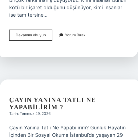
birçok farklı inanış duyuyoruz. Kimi insanlar bunun
kötü bir işaret olduğunu düşünüyor, kimi insanlar
ise tam tersine…
Evin
Devamını okuyun
Yorum Bırak
balkona
kumru
yuva
yapmasi
büyü
mü
?
ÇAYIN YANINA TATLI NE
YAPABILIRIM ?
Tarih: Temmuz 29, 2026
Çayın Yanına Tatlı Ne Yapabilirim? Günlük Hayatın
İçinden Bir Sosyal Okuma İstanbul’da yaşayan 29