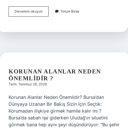
Negatif
Devamını okuyun
Yorum Bırak
kök
nasıl
bulunur
?
KORUNAN ALANLAR NEDEN
ÖNEMLIDIR ?
Tarih: Temmuz 26, 2026
Korunan Alanlar Neden Önemlidir? Bursa’dan
Dünyaya Uzanan Bir Bakış Sizin İçin Seçtik:
Korumadan ilişkiye girmek hamile kalır mı ?
Bursa’da sabah işe giderken Uludağ’ın siluetini
görmek bana hep aynı şeyi düşündürüyor: “Bu şehir