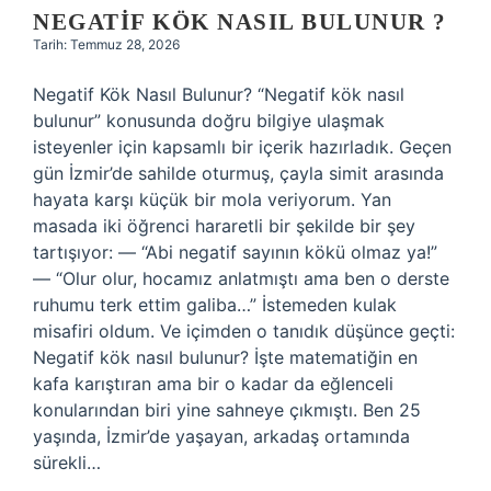
NEGATIF KÖK NASIL BULUNUR ?
Tarih: Temmuz 28, 2026
Negatif Kök Nasıl Bulunur? “Negatif kök nasıl
bulunur” konusunda doğru bilgiye ulaşmak
isteyenler için kapsamlı bir içerik hazırladık. Geçen
gün İzmir’de sahilde oturmuş, çayla simit arasında
hayata karşı küçük bir mola veriyorum. Yan
masada iki öğrenci hararetli bir şekilde bir şey
tartışıyor: — “Abi negatif sayının kökü olmaz ya!”
— “Olur olur, hocamız anlatmıştı ama ben o derste
ruhumu terk ettim galiba…” İstemeden kulak
misafiri oldum. Ve içimden o tanıdık düşünce geçti:
Negatif kök nasıl bulunur? İşte matematiğin en
kafa karıştıran ama bir o kadar da eğlenceli
konularından biri yine sahneye çıkmıştı. Ben 25
yaşında, İzmir’de yaşayan, arkadaş ortamında
sürekli…