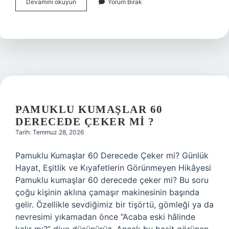
Psikolojide
Devamını okuyun
Yorum Bırak
kendini
acındırmak
ne
anlama
gelir
?
PAMUKLU KUMAŞLAR 60
DERECEDE ÇEKER MI ?
Tarih: Temmuz 28, 2026
Pamuklu Kumaşlar 60 Derecede Çeker mi? Günlük
Hayat, Eşitlik ve Kıyafetlerin Görünmeyen Hikâyesi
Pamuklu kumaşlar 60 derecede çeker mi? Bu soru
çoğu kişinin aklına çamaşır makinesinin başında
gelir. Özellikle sevdiğimiz bir tişörtü, gömleği ya da
nevresimi yıkamadan önce “Acaba eski hâlinde