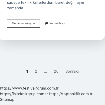
sadece teknik kriterlerden ibaret değil; aynı
zamanda…
Kan
Devamını okuyun
Yorum Bırak
bağışı
yapabilmek
için
gerekli
şartlar
nelerdir
?
YAZI
1
2
…
20
Sonraki
SAYFALAMASI
https://www.festivalforum.com.tr
https://isiteknikgrup.com.tr
https://toptankilit.com.tr
Sitemap