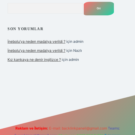
Arama
SON YORUMLAR
İnebolu’ya neden madalya verildi ?
için
admin
İnebolu’ya neden madalya verildi ?
için
Nazlı
Kız kankaya ne denir ingilizce ?
için
admin
o
Reklam ve İletişim:
E-mail:
backlinkpaneli@gmail.com
Teams: