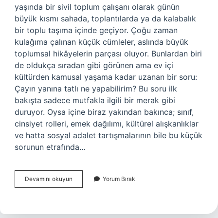
yaşında bir sivil toplum çalışanı olarak günün
büyük kısmı sahada, toplantılarda ya da kalabalık
bir toplu taşıma içinde geçiyor. Çoğu zaman
kulağıma çalınan küçük cümleler, aslında büyük
toplumsal hikâyelerin parçası oluyor. Bunlardan biri
de oldukça sıradan gibi görünen ama ev içi
kültürden kamusal yaşama kadar uzanan bir soru:
Çayın yanına tatlı ne yapabilirim? Bu soru ilk
bakışta sadece mutfakla ilgili bir merak gibi
duruyor. Oysa içine biraz yakından bakınca; sınıf,
cinsiyet rolleri, emek dağılımı, kültürel alışkanlıklar
ve hatta sosyal adalet tartışmalarının bile bu küçük
sorunun etrafında…
Çayın
Devamını okuyun
Yorum Bırak
yanına
tatlı
ne
yapabilirim