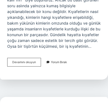
kalır mı?” diye düşünürüz. Ancak bu basit görünen
soru aslında yalnızca kumaş bilgisiyle
açıklanabilecek bir konu değildir. Kıyafetlerin nasıl
yıkandığı, kimlerin hangi kıyafetlere erişebildiği,
bakım yükünün kimlerin omzunda olduğu ve günlük
yaşamda insanların kıyafetlerle kurduğu ilişki de bu
konunun bir parçasıdır. Gündelik hayatta kıyafetler
çoğu zaman sadece estetik bir tercih gibi görülür.
Oysa bir tişörtün küçülmesi, bir iş kıyafetinin…
Pamuklu
Devamını okuyun
Yorum Bırak
kumaşlar
60
derecede
çeker
mi
?