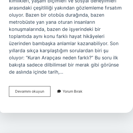
kimlikleri, yaşam biçimleri ve sosyal deneyimleri
arasındaki çeşitliliği yakından gözlemleme fırsatım
oluyor. Bazen bir otobüs durağında, bazen
metrobüste yan yana oturan insanların
konuşmalarında, bazen de işyerindeki bir
toplantıda aynı konu farklı hayat hikâyeleri
üzerinden bambaşka anlamlar kazanabiliyor. Son
yıllarda sıkça karşılaştığım sorulardan biri şu
oluyor: “Kuran Arapçası neden farklı?” Bu soru ilk
bakışta sadece dilbilimsel bir merak gibi görünse
de aslında içinde tarih,…
Kuran
Devamını okuyun
Yorum Bırak
Arapçası
neden
farklı
?