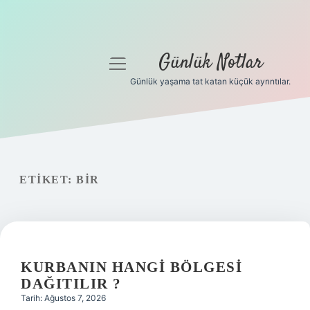
Günlük Notlar
menüyü
aç
Günlük yaşama tat katan küçük ayrıntılar.
Anasayfa
Gizlilik Politikası
Yasal Uyarı
ETIKET:
BIR
Hakkımızda
KURBANIN HANGI BÖLGESI
DAĞITILIR ?
Tarih: Ağustos 7, 2026