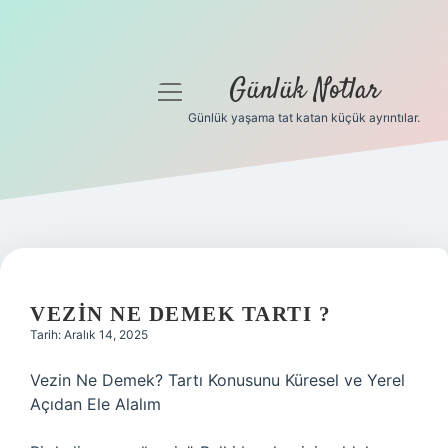
Günlük Notlar
menüyü
aç
Günlük yaşama tat katan küçük ayrıntılar.
Anasayfa
Gizlilik Politikası
Yasal Uyarı
Hakkımızda
VEZIN NE DEMEK TARTI ?
Tarih: Aralık 14, 2025
Vezin Ne Demek? Tartı Konusunu Küresel ve Yerel
Açıdan Ele Alalım