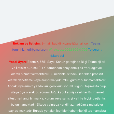
d.casino
Reklam ve İletişim:
E-mail:
backlinkpaneli@gmail.com
Teams:
forumhizmeti@gmail.com
Whatsapp: 0262 606 0 726
Telegram:
@karabul
Yasal Uyarı:
Sitemiz, 5651 Sayılı Kanun gereğince Bilgi Teknolojileri
ve İletişim Kurumu (BTK) tarafından onaylanmış bir Yer Sağlayıcı
olarak hizmet vermektedir. Bu nedenle, sitedeki içerikleri proaktif
olarak denetleme veya araştırma yükümlülüğümüz bulunmamaktadır.
Ancak, üyelerimiz yazdıkları içeriklerin sorumluluğunu taşımakta olup,
siteye üye olarak bu sorumluluğu kabul etmiş sayılırlar. Bu internet
sitesi, herhangi bir marka, kurum veya şahıs şirketi ile hiçbir bağlantısı
bulunmamaktadır. Sitede yalnızca kendi hazırladığımız makaleler
paylaşılmaktadır. Burada yer alan içerikler haber niteliği taşımamakta