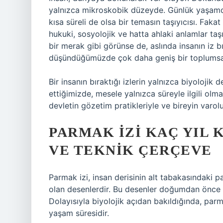
yalnızca mikroskobik düzeyde. Günlük yaşamda 
kısa süreli de olsa bir temasın taşıyıcısı. Fakat
hukuki, sosyolojik ve hatta ahlaki anlamlar taşı
bir merak gibi görünse de, aslında insanın iz bı
düşündüğümüzde çok daha geniş bir toplumsal t
Bir insanın bıraktığı izlerin yalnızca biyolojik
ettiğimizde, mesele yalnızca süreyle ilgili olmakt
devletin gözetim pratikleriyle ve bireyin varolu
PARMAK IZI KAÇ YIL 
VE TEKNIK ÇERÇEVE
Parmak izi, insan derisinin alt tabakasındaki p
olan desenlerdir. Bu desenler doğumdan önce
Dolayısıyla biyolojik açıdan bakıldığında, par
yaşam süresidir.