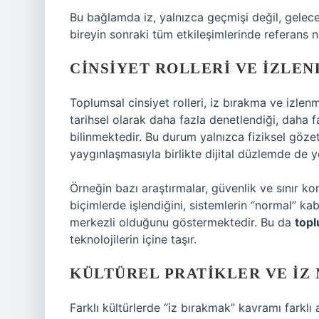
Bu bağlamda iz, yalnızca geçmişi değil, geleceğ
bireyin sonraki tüm etkileşimlerinde referans no
CINSIYET ROLLERI VE IZLEN
Toplumsal cinsiyet rolleri, iz bırakma ve izlen
tarihsel olarak daha fazla denetlendiği, daha 
bilinmektedir. Bu durum yalnızca fiziksel gözeti
yaygınlaşmasıyla birlikte dijital düzlemde de y
Örneğin bazı araştırmalar, güvenlik ve sınır kont
biçimlerde işlendiğini, sistemlerin “normal” ka
merkezli olduğunu göstermektedir. Bu da
topl
teknolojilerin içine taşır.
KÜLTÜREL PRATIKLER VE I
Farklı kültürlerde “iz bırakmak” kavramı farklı a