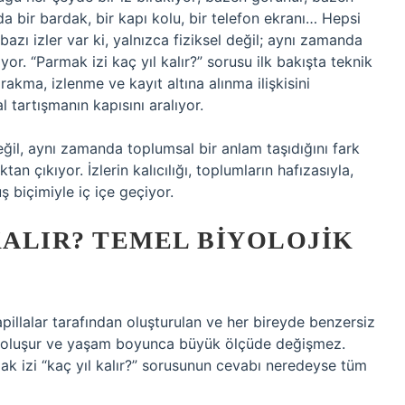
bir bardak, bir kapı kolu, bir telefon ekranı… Hepsi
 bazı izler var ki, yalnızca fiziksel değil; aynı zamanda
yor. “Parmak izi kaç yıl kalır?” sorusu ilk bakışta teknik
rakma, izlenme ve kayıt altına alınma ilişkisini
artışmanın kapısını aralıyor.
 değil, aynı zamanda toplumsal bir anlam taşıdığını fark
an çıkıyor. İzlerin kalıcılığı, toplumların hafızasıyla,
ş biçimiyle iç içe geçiyor.
KALIR? TEMEL BIYOLOJIK
apillalar tarafından oluşturulan ve her bireyde benzersiz
 oluşur ve yaşam boyunca büyük ölçüde değişmez.
mak izi “kaç yıl kalır?” sorusunun cevabı neredeyse tüm