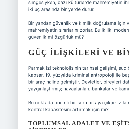
simgesiyken, bazı kültürlerde mahremiyetin ihlal
iki uç arasında bir yerde durur.
Bir yandan güvenlik ve kimlik doğrulama için 
mahremiyetin sınırlarını zorlar. Bu ikilik, moder
güvenlik mi özgürlük mü?
GÜÇ ILIŞKILERI VE 
Parmak izi teknolojisinin tarihsel gelişimi, su
kapsar. 19. yüzyılda kriminal antropoloji ile b
bir araç haline gelmiştir. Devletler, bireyleri d
yaygınlaştırmış; havaalanları, bankalar ve kamu
Bu noktada önemli bir soru ortaya çıkar: İz kimi
kontrol kapasitesini artırmak için mi?
TOPLUMSAL ADALET
VE
EŞIT