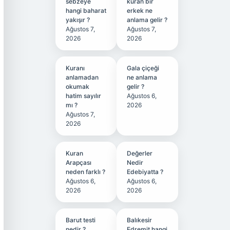
sebzeye
kuran bir
hangi baharat
erkek ne
yakışır ?
anlama gelir ?
Ağustos 7,
Ağustos 7,
2026
2026
Kuranı
Gala çiçeği
anlamadan
ne anlama
okumak
gelir ?
hatim sayılır
Ağustos 6,
mı ?
2026
Ağustos 7,
2026
Kuran
Değerler
Arapçası
Nedir
neden farklı ?
Edebiyatta ?
Ağustos 6,
Ağustos 6,
2026
2026
Barut testi
Balıkesir
nedir ?
Edremit hangi