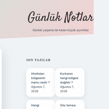
Günlük Notlar
Günlük yaşama tat katan küçük ayrıntılar.
vd.casino
SIDEBAR
SON YAZILAR
Hindistan
Kurbanın
bölgesinin
hangi bölgesi
inancı nedir ?
dağıtılır ?
Ağustos 7,
Ağustos 7,
2026
2026
Hangi
Göz teması