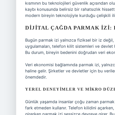
kısmının bu teknolojileri güvenlik açısından 
kaybı konusunda belirsiz bir rahatsızlık hisset
modern bireyin teknolojiyle kurduğu çelişkili iliş
DIJITAL ÇAĞDA PARMAK IZI:
Bugün parmak izi yalnızca fiziksel bir iz değil,
uygulamaları, telefon kilit sistemleri ve devle
Bu durum, bireyin bedenini doğrudan veri ekonom
Veri ekonomisi bağlamında parmak izi, yalnızc
haline gelir. Şirketler ve devletler için bu veril
önemdedir.
YEREL DENEYIMLER VE MIKRO DÜZ
Günlük yaşamda insanlar çoğu zaman parmak iz
fark etmeden kullanır. Telefon kilidini açarke
girerken parmak izi sessizce devreye girer. Bu s