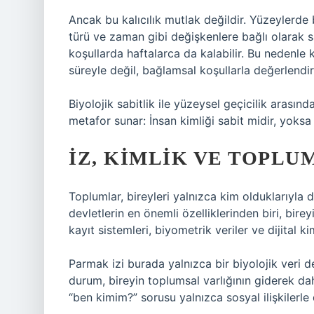
Ancak bu kalıcılık mutlak değildir. Yüzeylerde 
türü ve zaman gibi değişkenlere bağlı olarak s
koşullarda haftalarca da kalabilir. Bu nedenle k
süreyle değil, bağlamsal koşullarla değerlendiril
Biyolojik sabitlik ile yüzeysel geçicilik arasın
metafor sunar: İnsan kimliği sabit midir, yoks
İZ, KIMLIK VE TOPL
Toplumlar, bireyleri yalnızca kim olduklarıyla d
devletlerin en önemli özelliklerinden biri, birey
kayıt sistemleri, biyometrik veriler ve dijital ki
Parmak izi burada yalnızca bir biyolojik veri d
durum, bireyin toplumsal varlığının giderek dah
“ben kimim?” sorusu yalnızca sosyal ilişkilerle 