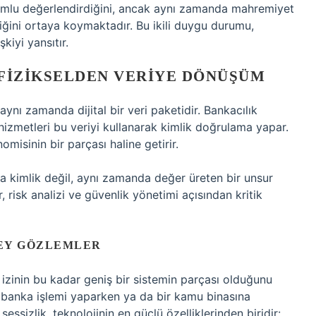
olumlu değerlendirdiğini, ancak aynı zamanda mahremiyet
tiğini ortaya koymaktadır. Bu ikili duygu durumu,
kiyi yansıtır.
 FIZIKSELDEN VERIYE DÖNÜŞÜM
 aynı zamanda dijital bir veri paketidir. Bankacılık
t hizmetleri bu veriyi kullanarak kimlik doğrulama yapar.
isinin bir parçası haline getirir.
a kimlik değil, aynı zamanda değer üreten bir unsur
er, risk analizi ve güvenlik yönetimi açısından kritik
EY GÖZLEMLER
inin bu kadar geniş bir sistemin parçası olduğunu
n, banka işlemi yaparken ya da bir kamu binasına
essizlik, teknolojinin en güçlü özelliklerinden biridir: