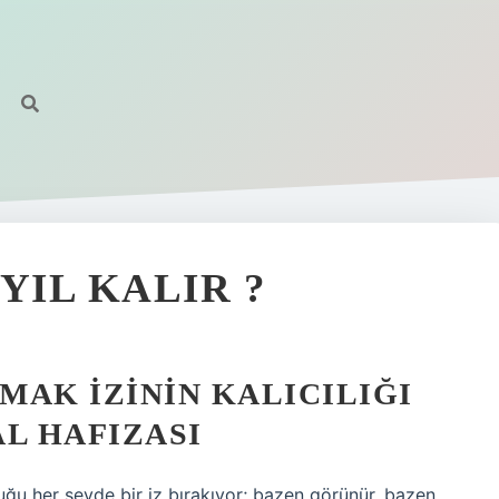
YIL KALIR ?
RMAK IZININ KALICILIĞI
L HAFIZASI
ğu her şeyde bir iz bırakıyor; bazen görünür, bazen