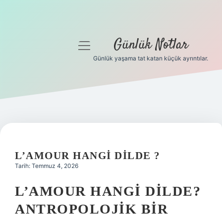
Günlük Notlar
menüyü
aç
Günlük yaşama tat katan küçük ayrıntılar.
Anasayfa
Gizlilik Politikası
Yasal Uyarı
Hakkımızda
L’AMOUR HANGI DILDE ?
Tarih: Temmuz 4, 2026
L’AMOUR HANGI DILDE?
ANTROPOLOJIK BIR