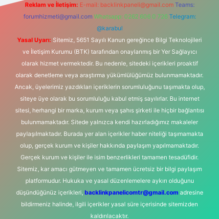
Reklam ve İletişim:
E-mail:
backlinkpaneli@gmail.com
Teams:
forumhizmeti@gmail.com
Whatsapp: 0262 606 0 726
Telegram:
@karabul
Yasal Uyarı:
Sitemiz, 5651 Sayılı Kanun gereğince Bilgi Teknolojileri
ve İletişim Kurumu (BTK) tarafından onaylanmış bir Yer Sağlayıcı
olarak hizmet vermektedir. Bu nedenle, sitedeki içerikleri proaktif
olarak denetleme veya araştırma yükümlülüğümüz bulunmamaktadır.
Ancak, üyelerimiz yazdıkları içeriklerin sorumluluğunu taşımakta olup,
siteye üye olarak bu sorumluluğu kabul etmiş sayılırlar. Bu internet
sitesi, herhangi bir marka, kurum veya şahıs şirketi ile hiçbir bağlantısı
bulunmamaktadır. Sitede yalnızca kendi hazırladığımız makaleler
paylaşılmaktadır. Burada yer alan içerikler haber niteliği taşımamakta
olup, gerçek kurum ve kişiler hakkında paylaşım yapılmamaktadır.
Gerçek kurum ve kişiler ile isim benzerlikleri tamamen tesadüfidir.
Sitemiz, kar amacı gütmeyen ve tamamen ücretsiz bir bilgi paylaşım
platformudur. Hukuka ve yasal düzenlemelere aykırı olduğunu
düşündüğünüz içerikleri,
backlinkpanelicomtr@gmail.com
adresine
bildirmeniz halinde, ilgili içerikler yasal süre içerisinde sitemizden
kaldırılacaktır.