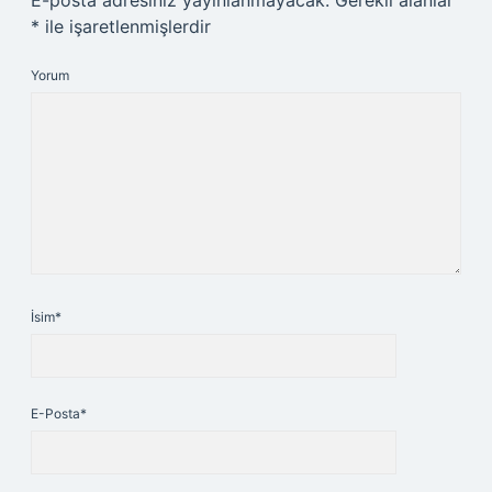
E-posta adresiniz yayınlanmayacak.
Gerekli alanlar
*
ile işaretlenmişlerdir
Yorum
İsim*
E-Posta*