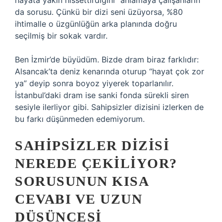
hayata yakın hissettirdiğini” anlamaya çalışanların
da sorusu. Çünkü bir dizi seni üzüyorsa, %80
ihtimalle o üzgünlüğün arka planında doğru
seçilmiş bir sokak vardır.
Ben İzmir’de büyüdüm. Bizde dram biraz farklıdır:
Alsancak’ta deniz kenarında oturup “hayat çok zor
ya” deyip sonra boyoz yiyerek toparlanılır.
İstanbul’daki dram ise sanki fonda sürekli siren
sesiyle ilerliyor gibi. Sahipsizler dizisini izlerken de
bu farkı düşünmeden edemiyorum.
SAHIPSIZLER DIZISI
NEREDE ÇEKILIYOR?
SORUSUNUN KISA
CEVABI VE UZUN
DÜŞÜNCESI