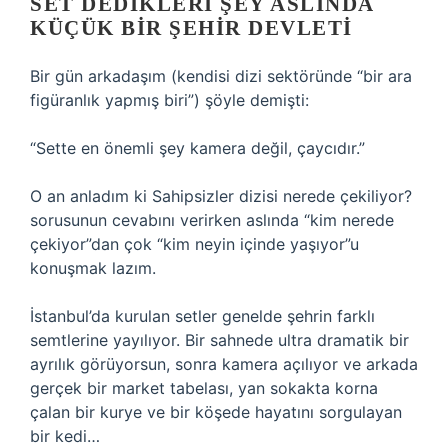
SET DEDIKLERI ŞEY ASLINDA
KÜÇÜK BIR ŞEHIR DEVLETI
Bir gün arkadaşım (kendisi dizi sektöründe “bir ara
figüranlık yapmış biri”) şöyle demişti:
“Sette en önemli şey kamera değil, çaycıdır.”
O an anladım ki Sahipsizler dizisi nerede çekiliyor?
sorusunun cevabını verirken aslında “kim nerede
çekiyor”dan çok “kim neyin içinde yaşıyor”u
konuşmak lazım.
İstanbul’da kurulan setler genelde şehrin farklı
semtlerine yayılıyor. Bir sahnede ultra dramatik bir
ayrılık görüyorsun, sonra kamera açılıyor ve arkada
gerçek bir market tabelası, yan sokakta korna
çalan bir kurye ve bir köşede hayatını sorgulayan
bir kedi…