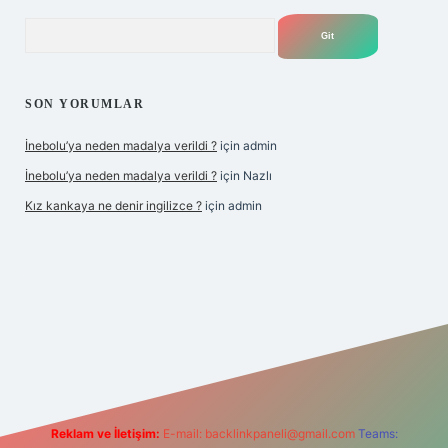
Arama
SON YORUMLAR
İnebolu’ya neden madalya verildi ?
için
admin
İnebolu’ya neden madalya verildi ?
için
Nazlı
Kız kankaya ne denir ingilizce ?
için
admin
no
Reklam ve İletişim:
E-mail:
backlinkpaneli@gmail.com
Teams: