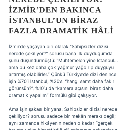
İZMIR’DEN BAKINCA
İSTANBUL’UN BIRAZ
FAZLA DRAMATIK HÂLI
İzmir’de yaşayan biri olarak “Sahipsizler dizisi
nerede çekiliyor?” sorusu bana ilk duyduğumda
şunu düşündürmüştü: “Muhtemelen yine İstanbul…
ama bu kez daha çok yağmur yağdırıp duyguyu
artırmış olabilirler.” Çünkü Türkiye’de dizi denince
işin %70’i İstanbul, %20’si “hangi semt daha fakir
görünsün?”, %10’u da “kamera açısını biraz daha
dramatik yapalım” formülü gibi çalışıyor.
Ama işin şakası bir yana, Sahipsizler dizisi nerede
çekiliyor? sorusu sadece bir mekân merakı değil;
aynı zamanda hikâyenin neden o kadar “gerçek