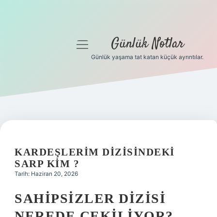
Günlük Notlar
menüyü
aç
Günlük yaşama tat katan küçük ayrıntılar.
Anasayfa
Gizlilik Politikası
Yasal Uyarı
Hakkımızda
KARDEŞLERIM DIZISINDEKI
SARP KIM ?
Tarih: Haziran 20, 2026
SAHIPSIZLER DIZISI
NEREDE ÇEKILIYOR?