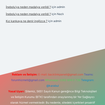
İnebolu’ya neden madalya verildi ?
için
admin
İnebolu’ya neden madalya verildi ?
için
Nazlı
Kız kankaya ne denir ingilizce ?
için
admin
sino
Reklam ve İletişim:
E-mail:
backlinkpaneli@gmail.com
Teams:
forumhizmeti@gmail.com
Whatsapp: 0262 606 0 726
Telegram:
@karabul
Yasal Uyarı:
Sitemiz, 5651 Sayılı Kanun gereğince Bilgi Teknolojileri
ve İletişim Kurumu (BTK) tarafından onaylanmış bir Yer Sağlayıcı
olarak hizmet vermektedir. Bu nedenle, sitedeki içerikleri proaktif