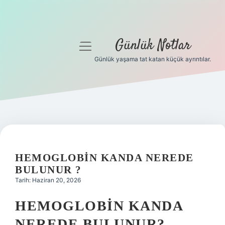
Günlük Notlar
menüyü
aç
Günlük yaşama tat katan küçük ayrıntılar.
Anasayfa
Gizlilik Politikası
Yasal Uyarı
Hakkımızda
HEMOGLOBIN KANDA NEREDE
BULUNUR ?
Tarih: Haziran 20, 2026
HEMOGLOBIN KANDA
NEREDE BULUNUR?