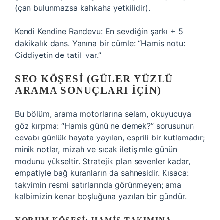
(çan bulunmazsa kahkaha yetkilidir).
Kendi Kendine Randevu: En sevdiğin şarkı + 5
dakikalık dans. Yanına bir cümle: “Hamis notu:
Ciddiyetin de tatili var.”
SEO KÖŞESI (GÜLER YÜZLÜ
ARAMA SONUÇLARI İÇIN)
Bu bölüm, arama motorlarına selam, okuyucuya
göz kırpma: “Hamis günü ne demek?” sorusunun
cevabı günlük hayata yayılan, esprili bir kutlamadır;
minik notlar, mizah ve sıcak iletişimle günün
modunu yükseltir. Stratejik plan sevenler kadar,
empatiyle bağ kuranların da sahnesidir. Kısaca:
takvimin resmi satırlarında görünmeyen; ama
kalbimizin kenar boşluğuna yazılan bir gündür.
YORUM KÖŞESI: HAMIS TAKIMINA