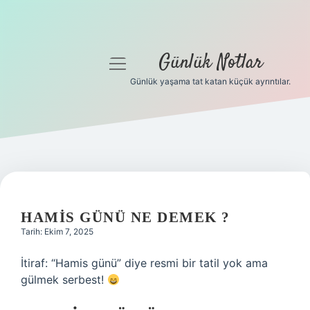
Günlük Notlar
menüyü
aç
Günlük yaşama tat katan küçük ayrıntılar.
Anasayfa
Gizlilik Politikası
Yasal Uyarı
Hakkımızda
HAMIS GÜNÜ NE DEMEK ?
Tarih: Ekim 7, 2025
İtiraf: “Hamis günü” diye resmi bir tatil yok ama
gülmek serbest!