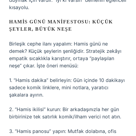
duymak için vardır. “İyi ki varsın” demenin eğlenceli
kısayolu.
HAMIS GÜNÜ MANIFESTOSU: KÜÇÜK
ŞEYLER, BÜYÜK NEŞE
Birleşik cephe ilanı yapalım: Hamis günü ne
demek? Küçük şeylerin şenliğidir. Stratejik zekâyı
empatik sıcaklıkla karıştırır, ortaya “paylaşılan
neşe” çıkar. İşte öneri menüsü:
1. “Hamis dakika” belirleyin: Gün içinde 10 dakikayı
sadece komik linklere, mini notlara, yaratıcı
şakalara ayırın.
2. “Hamis ikilisi” kurun: Bir arkadaşınızla her gün
birbirinize tek satırlık komik/ilham verici not atın.
3. “Hamis panosu” yapın: Mutfak dolabına, ofis