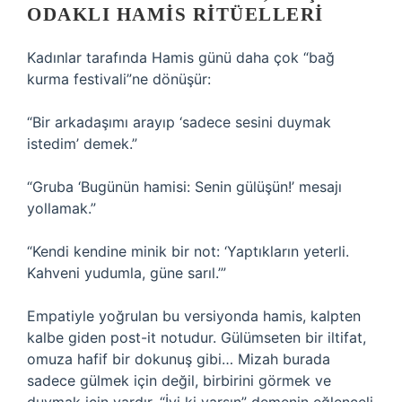
ODAKLI HAMIS RITÜELLERI
Kadınlar tarafında Hamis günü daha çok “bağ
kurma festivali”ne dönüşür:
“Bir arkadaşımı arayıp ‘sadece sesini duymak
istedim’ demek.”
“Gruba ‘Bugünün hamisi: Senin gülüşün!’ mesajı
yollamak.”
“Kendi kendine minik bir not: ‘Yaptıkların yeterli.
Kahveni yudumla, güne sarıl.’”
Empatiyle yoğrulan bu versiyonda hamis, kalpten
kalbe giden post-it notudur. Gülümseten bir iltifat,
omuza hafif bir dokunuş gibi… Mizah burada
sadece gülmek için değil, birbirini görmek ve