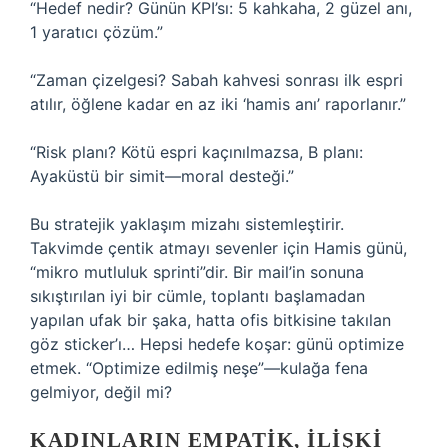
“Hedef nedir? Günün KPI’sı: 5 kahkaha, 2 güzel anı,
1 yaratıcı çözüm.”
“Zaman çizelgesi? Sabah kahvesi sonrası ilk espri
atılır, öğlene kadar en az iki ‘hamis anı’ raporlanır.”
“Risk planı? Kötü espri kaçınılmazsa, B planı:
Ayaküstü bir simit—moral desteği.”
Bu stratejik yaklaşım mizahı sistemleştirir.
Takvimde çentik atmayı sevenler için Hamis günü,
“mikro mutluluk sprinti”dir. Bir mail’in sonuna
sıkıştırılan iyi bir cümle, toplantı başlamadan
yapılan ufak bir şaka, hatta ofis bitkisine takılan
göz sticker’ı… Hepsi hedefe koşar: günü optimize
etmek. “Optimize edilmiş neşe”—kulağa fena
gelmiyor, değil mi?
KADINLARIN EMPATIK, İLIŞKI