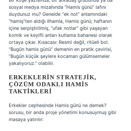
Bir köşe yazısında, bir arkadaş grubunda ya da
sosyal medya mizahında “Hamis günü” lafını
duydunuz mu? Genelde “ek not” anlamındaki
“hamiş”ten aldığı ilhamla, Hamis günü; haftanın
içine serpiştirilmiş, “ufak notlar” gibi yaşayan
komik ve keyifli anları kutlama bahanesi olarak
ortaya çıkar. Kısacası: Resmi değil, ritüeli bol.
“Bugün hamis günü” demenin en pratik çevirisi,
“Bugün küçük şeylere kocaman gülümsemeler
yakalıyoruz.” olabilir.
ERKEKLERIN STRATEJIK,
ÇÖZÜM ODAKLI HAMIS
TAKTIKLERI
Erkekler cephesinde Hamis günü ne demek?
sorusu, bir anda proje yönetimi konusuymuş gibi
masaya yatırılır: