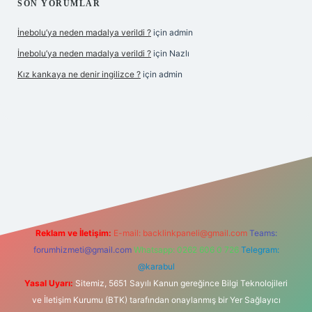
SON YORUMLAR
İnebolu’ya neden madalya verildi ?
için
admin
İnebolu’ya neden madalya verildi ?
için
Nazlı
Kız kankaya ne denir ingilizce ?
için
admin
.casino
Reklam ve İletişim:
E-mail:
backlinkpaneli@gmail.com
Teams:
forumhizmeti@gmail.com
Whatsapp: 0262 606 0 726
Telegram:
@karabul
Yasal Uyarı:
Sitemiz, 5651 Sayılı Kanun gereğince Bilgi Teknolojileri
ve İletişim Kurumu (BTK) tarafından onaylanmış bir Yer Sağlayıcı