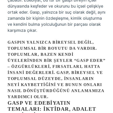
çabadır. Edebiyat, bu tür bir gaspı bireyin içsel
dünyasında keşfeder ve okurunu bu içsel çelişkiye
ortak eder. Gasp, yalnızca bir suç olarak değil, aynı
zamanda bir kişinin özdeşleşme, kimlik oluşturma
ve kendini bulma yolculuğunun bir parçası olarak
karşımıza çıkar.
GASPIN YALNIZCA BIREYSEL DEĞIL,
TOPLUMSAL BIR BOYUTU DA VARDIR.
TOPLUMLAR, BAZEN KENDI
ÜYELERINDEN BIR ŞEYLER “GASP EDER”
– ÖZGÜRLÜKLERI, FIRSATLARI, HATTA
INSANI DEĞERLERI. GASP, BIREYSEL VE
TOPLUMSAL DÜZEYDE, INSANLARIN
NEYI KAYBETTIĞINI VE BUNUN ONLARI
NASIL DÖNÜŞTÜRDÜĞÜNÜ ANLAMAMIZA
YARDIMCI OLUR.
GASP VE EDEBIYATIN
TEMALARI: İKTIDAR, ADALET