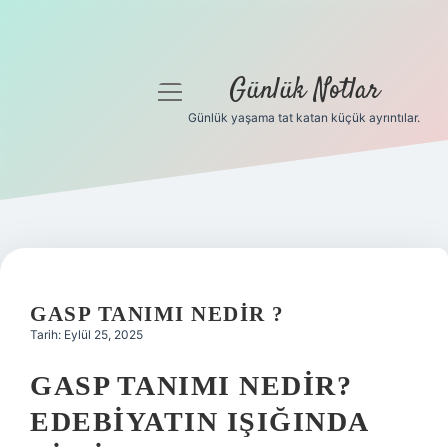
Günlük Notlar
menüyü
aç
Günlük yaşama tat katan küçük ayrıntılar.
Anasayfa
Gizlilik Politikası
Yasal Uyarı
Hakkımızda
GASP TANIMI NEDIR ?
Tarih: Eylül 25, 2025
GASP TANIMI NEDIR?
EDEBIYATIN IŞIĞINDA