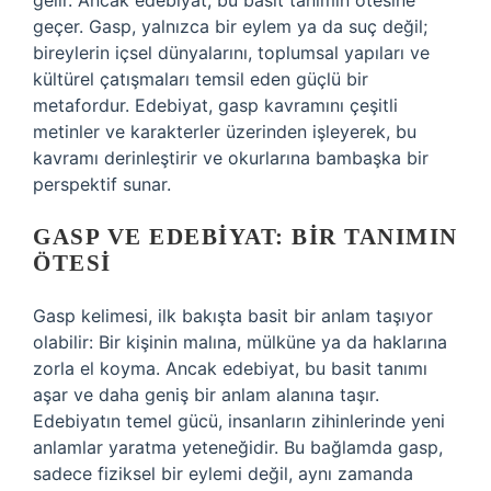
gelir. Ancak edebiyat, bu basit tanımın ötesine
geçer. Gasp, yalnızca bir eylem ya da suç değil;
bireylerin içsel dünyalarını, toplumsal yapıları ve
kültürel çatışmaları temsil eden güçlü bir
metafordur. Edebiyat, gasp kavramını çeşitli
metinler ve karakterler üzerinden işleyerek, bu
kavramı derinleştirir ve okurlarına bambaşka bir
perspektif sunar.
GASP VE EDEBIYAT: BIR TANIMIN
ÖTESI
Gasp kelimesi, ilk bakışta basit bir anlam taşıyor
olabilir: Bir kişinin malına, mülküne ya da haklarına
zorla el koyma. Ancak edebiyat, bu basit tanımı
aşar ve daha geniş bir anlam alanına taşır.
Edebiyatın temel gücü, insanların zihinlerinde yeni
anlamlar yaratma yeteneğidir. Bu bağlamda gasp,
sadece fiziksel bir eylemi değil, aynı zamanda