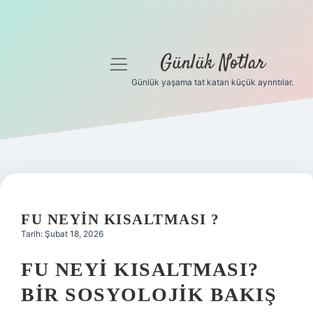
Günlük Notlar
menüyü
aç
Günlük yaşama tat katan küçük ayrıntılar.
Anasayfa
Gizlilik Politikası
Yasal Uyarı
Hakkımızda
FU NEYIN KISALTMASI ?
Tarih: Şubat 18, 2026
FU NEYI KISALTMASI?
BIR SOSYOLOJIK BAKIŞ