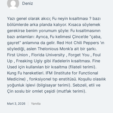
Deniz
Yazı genel olarak akıcı; Fu neyin kısaltması ? bazı
bölümlerde arka planda kalıyor. Kısaca söylemek
gerekirse benim yorumum şöyle: Fu kısaltmasının
bazı anlamları: Ayrıca, Fu kelimesi Çince’de “çaba,
gayret” anlamına da gelir. Red Hot Chili Peppers ‘ın
söylediği, aslen Thelonious Monk’a ait bir şarkı.
First Union , Florida University , Forget You , Foul
Up , Freaking Ugly gibi ifadelerin kısaltması. Fine
Used için kullanılan bir kısaltma (filateli terimi).
Kung Fu hareketleri. IFM (Institute for Functional
Medicine) , fonksiyonel tıp enstitüsü. Koşullu olasılık
yoğunluk işlevi (bilgisayar terimi). Sebzeli, etli ve
Çin soslu bir omlet çeşidi (mutfak terimi).
Mart 3, 2026
Yanıtla