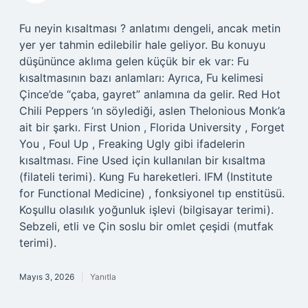
Fu neyin kısaltması ? anlatımı dengeli, ancak metin
yer yer tahmin edilebilir hale geliyor. Bu konuyu
düşününce aklıma gelen küçük bir ek var: Fu
kısaltmasının bazı anlamları: Ayrıca, Fu kelimesi
Çince’de “çaba, gayret” anlamına da gelir. Red Hot
Chili Peppers ‘ın söylediği, aslen Thelonious Monk’a
ait bir şarkı. First Union , Florida University , Forget
You , Foul Up , Freaking Ugly gibi ifadelerin
kısaltması. Fine Used için kullanılan bir kısaltma
(filateli terimi). Kung Fu hareketleri. IFM (Institute
for Functional Medicine) , fonksiyonel tıp enstitüsü.
Koşullu olasılık yoğunluk işlevi (bilgisayar terimi).
Sebzeli, etli ve Çin soslu bir omlet çeşidi (mutfak
terimi).
Mayıs 3, 2026
Yanıtla