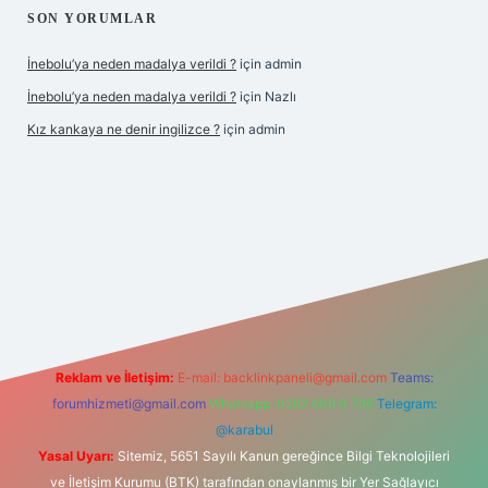
SON YORUMLAR
İnebolu’ya neden madalya verildi ?
için
admin
İnebolu’ya neden madalya verildi ?
için
Nazlı
Kız kankaya ne denir ingilizce ?
için
admin
d.casino
Reklam ve İletişim:
E-mail:
backlinkpaneli@gmail.com
Teams:
forumhizmeti@gmail.com
Whatsapp: 0262 606 0 726
Telegram:
@karabul
Yasal Uyarı:
Sitemiz, 5651 Sayılı Kanun gereğince Bilgi Teknolojileri
ve İletişim Kurumu (BTK) tarafından onaylanmış bir Yer Sağlayıcı