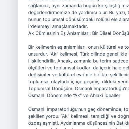
sağlamaz, aynı zamanda bugün karşılaştığımız s
değerlendirmemize de yardımcı olur. Bu yazı, ta
bunun toplumsal dönüşümdeki rolünü ele alara
irdelemeyi amaçlamaktadır.
Ak Cümlesinin Eş Anlamlıları: Bir Dilsel Dönüş
Bir kelimenin eş anlamlıları, onun kültürel ve 
unsurdur. “Ak” kelimesi, Türk dilinde genellikle
ilişkilendirilir. Ancak, zamanla bu terim sadece
ölçütleri ve toplumsal kodları da içerir hale gel
değişimler ve kültürel evrimle birlikte şekillen
toplumsal olaylarla iç içe geçmiş, dildeki yerini
Toplumsal Dönüşüm: Osmanlı İmparatorluğu’n
Osmanlı Döneminde “Ak” ve Ahlaki İdealler
Osmanlı İmparatorluğu’nun geç döneminde, top
şekilleniyordu. “Ak” kelimesi, temizliği ve doğ
özdeşleşmişti. Aydınlanma düşüncesinin Batı’da