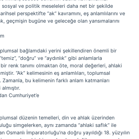
osyal ve politik meseleleri daha net bir şekilde
rihsel perspektifte “ak” kavramını, eş anlamlılarını ve
k, geçmişin bugüne ve geleceğe olan yansımalarını
üm
toplumsal bağlamdaki yerini şekillendiren önemli bir
 “temiz”, “doğru” ve “aydınlık” gibi anlamlarla
 bir renk tanımı olmaktan öte, moral değerleri, ahlaki
miştir. “Ak” kelimesinin eş anlamlıları, toplumsal
ir. Zamanla, bu kelimenin farklı anlam katmanları
 almıştır.
dan Cumhuriyet’e
lumsal düzenin temelleri, din ve ahlak üzerinden
ruluğu simgelerken, aynı zamanda “ahlaki saflık” ile
n Osmanlı İmparatorluğu’na doğru yayıldığı 18. yüzyılın