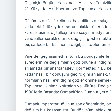
Geçmişin Bugüne Yansıması: Ahlak ve Temizli
21. Yüzyılda “Ak” Kavramı ve Toplumsal Yansım
Günümüzde “ak” kelimesi hala dilimizde sıkça 
ve kolektif düzeydeki sorumluluklar üzerinden
küreselleşme, dijitalleşme ve sosyal medya arac
ve idealler sürekli olarak değişim göstermektedi
bu, sadece bir kelimenin değil, bir toplumun en
Yine de, geçmişin etkisi tüm bu dönüşümlerle bi
süreçlerin ve değişimlerin göz önüne alındığınd
anlamada bir anahtar işlevi görmektedir. Bu k
kadar nasıl bir dönüşüm geçirdiğini anlamak, t
normların nasıl evrildiğini gözler önüne sermek
Toplumsal Kırılma Noktaları ve Kültürel Değiş
1900’lerin Başında: Osmanlı’dan Cumhuriyet’e 
Osmanlı İmparatorluğu’nun son döneminde, özelli
değişim hız kazanmıştır. Bu dönüşüm, ahlaki saf