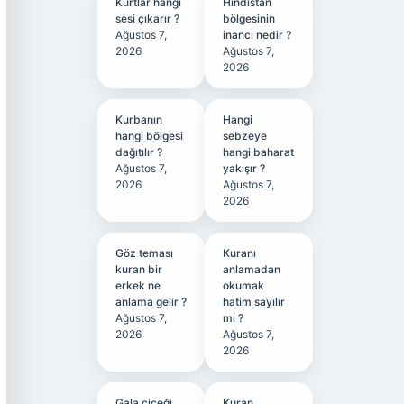
Kurtlar hangi
Hindistan
sesi çıkarır ?
bölgesinin
Ağustos 7,
inancı nedir ?
2026
Ağustos 7,
2026
Kurbanın
Hangi
hangi bölgesi
sebzeye
dağıtılır ?
hangi baharat
Ağustos 7,
yakışır ?
2026
Ağustos 7,
2026
Göz teması
Kuranı
kuran bir
anlamadan
erkek ne
okumak
anlama gelir ?
hatim sayılır
Ağustos 7,
mı ?
2026
Ağustos 7,
2026
Gala çiçeği
Kuran