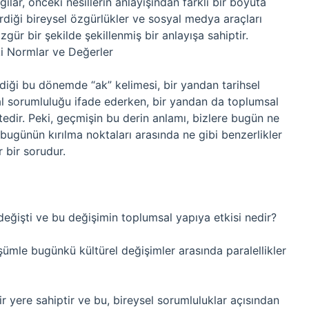
gılar, önceki nesillerin anlayışından farklı bir boyuta
irdiği bireysel özgürlükler ve sosyal medya araçları
ür bir şekilde şekillenmiş bir anlayışa sahiptir.
i Normlar ve Değerler
diği bu dönemde “ak” kelimesi, bir yandan tarihsel
l sorumluluğu ifade ederken, bir yandan da toplumsal
ktedir. Peki, geçmişin bu derin anlamı, bizlere bugün ne
ugünün kırılma noktaları arasında ne gibi benzerlikler
bir sorudur.
 değişti ve bu değişimin toplumsal yapıya etkisi nedir?
şümle bugünkü kültürel değişimler arasında paralellikler
 yere sahiptir ve bu, bireysel sorumluluklar açısından