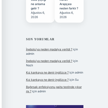
ne anlama
Arapçası
gelir ?
neden farklı ?
Ağustos 6,
Ağustos 6,
2026
2026
SON YORUMLAR
İnebolu’ya neden madalya verildi ?
için
admin
İnebolu’ya neden madalya verildi ?
için
Nazlı
Kız kankaya ne denir ingilizce ?
için
admin
Kız kankaya ne denir ingilizce ?
için
Su
Bağırsak enfeksiyonu gaita testinde çıkar
mı ?
için
admin