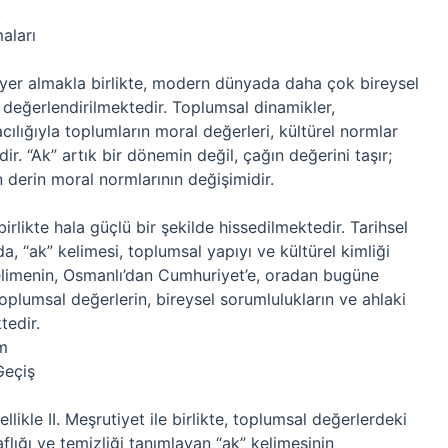
k
aları
yer almakla birlikte, modern dünyada daha çok bireysel
 değerlendirilmektedir. Toplumsal dinamikler,
ılığıyla toplumların moral değerleri, kültürel normlar
r. “Ak” artık bir dönemin değil, çağın değerini taşır;
 derin moral normlarının değişimidir.
rlikte hala güçlü bir şekilde hissedilmektedir. Tarihsel
a, “ak” kelimesi, toplumsal yapıyı ve kültürel kimliği
elimenin, Osmanlı’dan Cumhuriyet’e, oradan bugüne
oplumsal değerlerin, bireysel sorumlulukların ve ahlaki
tedir.
im
Geçiş
kle II. Meşrutiyet ile birlikte, toplumsal değerlerdeki
lığı ve temizliği tanımlayan “ak” kelimesinin