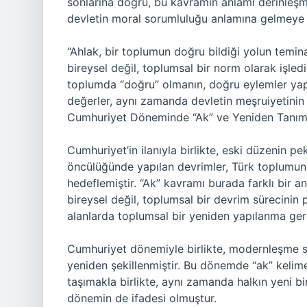
sonlarına doğru, bu kavramın anlamı derinleşm
devletin moral sorumluluğu anlamına gelmeye 
“Ahlak, bir toplumun doğru bildiği yolun teminat
bireysel değil, toplumsal bir norm olarak işle
toplumda “doğru” olmanın, doğru eylemler yap
değerler, aynı zamanda devletin meşruiyetinin 
Cumhuriyet Döneminde “Ak” ve Yeniden Tanı
Cumhuriyet’in ilanıyla birlikte, eski düzenin pek
öncülüğünde yapılan devrimler, Türk toplumunu
hedeflemiştir. “Ak” kavramı burada farklı bir a
bireysel değil, toplumsal bir devrim sürecinin 
alanlarda toplumsal bir yeniden yapılanma ger
Cumhuriyet dönemiyle birlikte, modernleşme sür
yeniden şekillenmiştir. Bu dönemde “ak” kelimesi
taşımakla birlikte, aynı zamanda halkın yeni bi
dönemin de ifadesi olmuştur.