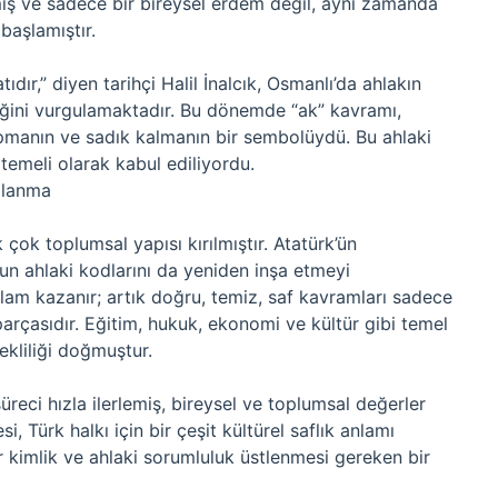
iş ve sadece bir bireysel erdem değil, aynı zamanda
başlamıştır.
ıdır,” diyen tarihçi Halil İnalcık, Osmanlı’da ahlakın
diğini vurgulamaktadır. Bu dönemde “ak” kavramı,
manın ve sadık kalmanın bir sembolüydü. Bu ahlaki
temeli olarak kabul ediliyordu.
mlanma
 çok toplumsal yapısı kırılmıştır. Atatürk’ün
n ahlaki kodlarını da yeniden inşa etmeyi
nlam kazanır; artık doğru, temiz, saf kavramları sadece
parçasıdır. Eğitim, hukuk, ekonomi ve kültür gibi temel
ekliliği doğmuştur.
eci hızla ilerlemiş, bireysel ve toplumsal değerler
, Türk halkı için bir çeşit kültürel saflık anlamı
r kimlik ve ahlaki sorumluluk üstlenmesi gereken bir