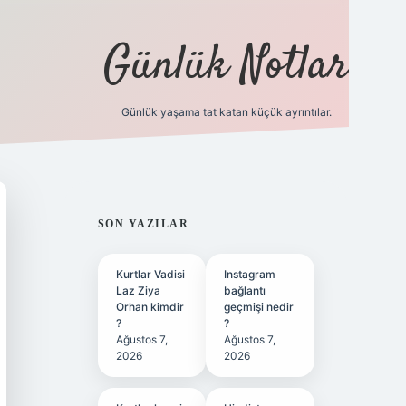
Günlük Notlar
Günlük yaşama tat katan küçük ayrıntılar.
vd.casino
SIDEBAR
SON YAZILAR
Kurtlar Vadisi
Instagram
Laz Ziya
bağlantı
Orhan kimdir
geçmişi nedir
?
?
Ağustos 7,
Ağustos 7,
2026
2026