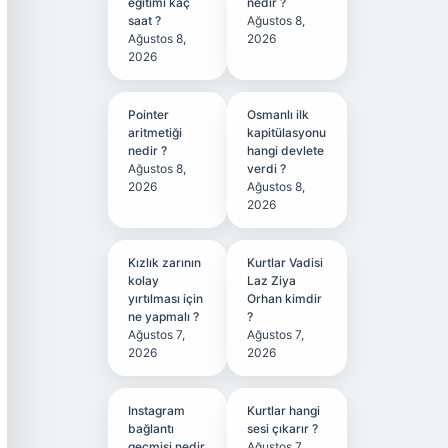
eğitimi kaç
nedir ?
saat ?
Ağustos 8,
Ağustos 8,
2026
2026
Pointer
Osmanlı ilk
aritmetiği
kapitülasyonu
nedir ?
hangi devlete
Ağustos 8,
verdi ?
2026
Ağustos 8,
2026
Kızlık zarının
Kurtlar Vadisi
kolay
Laz Ziya
yırtılması için
Orhan kimdir
ne yapmalı ?
?
Ağustos 7,
Ağustos 7,
2026
2026
Instagram
Kurtlar hangi
bağlantı
sesi çıkarır ?
geçmişi nedir
Ağustos 7,