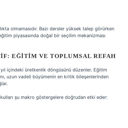
ılıkta olmamasıdır. Bazı dersler yüksek talep görürken
 eğitim piyasasında doğal bir seçilim mekanizması
F: EĞITIM VE TOPLUMSAL REFAH
ıl içindeki üretkenlik döngüsünü düzenler. Eğitim
mı, uzun vadeli büyümenin en kritik bileşenlerinden
ğlar.
okulları şu makro göstergelere doğrudan etki eder: