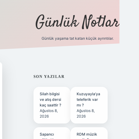
Günlük Notlar
Günlük yaşama tat katan küçük ayrıntılar.
vd.casino
SIDEBAR
SON YAZILAR
Silah bilgisi
Kuzuyayla’ya
ve atış dersi
teleferik var
kaç saattir ?
mı ?
Ağustos 8,
Ağustos 8,
2026
2026
Sapancı
RDM müzik