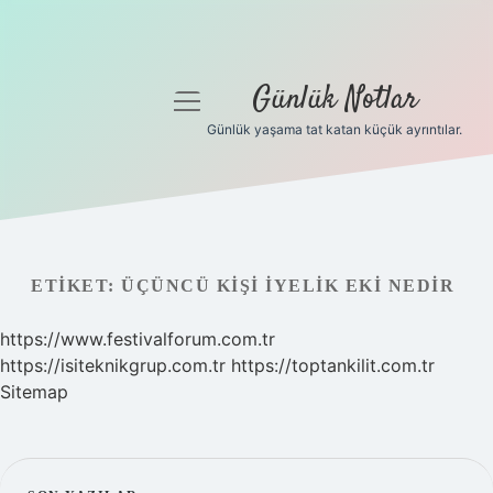
Günlük Notlar
menüyü
aç
Günlük yaşama tat katan küçük ayrıntılar.
Anasayfa
Gizlilik Politikası
Yasal Uyarı
ETIKET:
ÜÇÜNCÜ KIŞI IYELIK EKI NEDIR
Hakkımızda
https://www.festivalforum.com.tr
https://isiteknikgrup.com.tr
https://toptankilit.com.tr
Sitemap