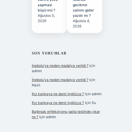
yapmasi
gecikme
büyü mü ?
zammı gider
Ağustos 5,
yazılır mı ?
2026
Ağustos 4,
2026
SON YORUMLAR
İnebolu’ya neden madalya verildi ?
için
admin
İnebolu’ya neden madalya verildi ?
için
Nazlı
Kız kankaya ne denir ingilizce ?
için
admin
Kız kankaya ne denir ingilizce ?
için
Su
Bağırsak enfeksiyonu gaita testinde çıkar
mı ?
için
admin