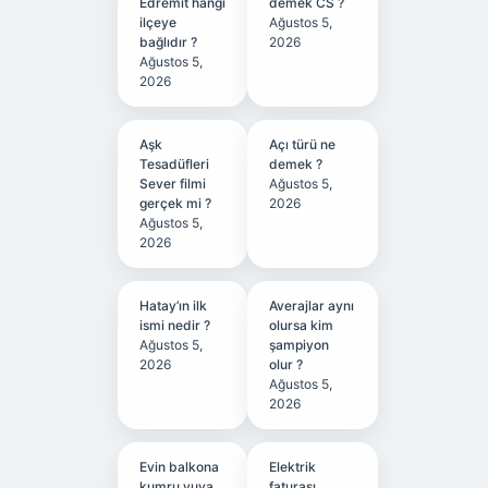
Edremit hangi
demek CS ?
ilçeye
Ağustos 5,
bağlıdır ?
2026
Ağustos 5,
2026
Aşk
Açı türü ne
Tesadüfleri
demek ?
Sever filmi
Ağustos 5,
gerçek mi ?
2026
Ağustos 5,
2026
Hatay’ın ilk
Averajlar aynı
ismi nedir ?
olursa kim
Ağustos 5,
şampiyon
2026
olur ?
Ağustos 5,
2026
Evin balkona
Elektrik
kumru yuva
faturası