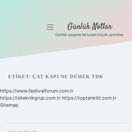
Günlük Notlar
menüyü
aç
Günlük yaşama tat katan küçük ayrıntılar.
Anasayfa
Gizlilik Politikası
Yasal Uyarı
ETIKET:
ÇAT KAPI NE DEMEK TDK
Hakkımızda
https://www.festivalforum.com.tr
https://isiteknikgrup.com.tr
https://toptankilit.com.tr
Sitemap