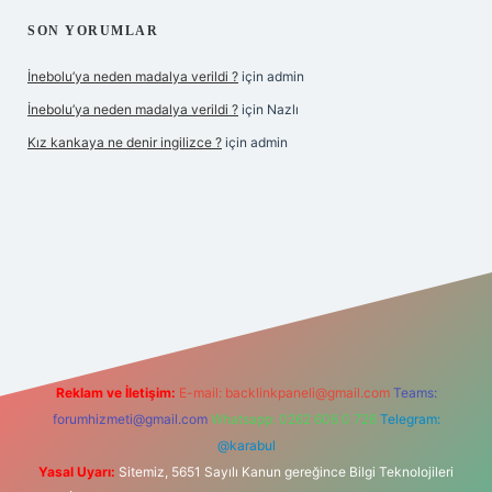
SON YORUMLAR
İnebolu’ya neden madalya verildi ?
için
admin
İnebolu’ya neden madalya verildi ?
için
Nazlı
Kız kankaya ne denir ingilizce ?
için
admin
d.casino
Reklam ve İletişim:
E-mail:
backlinkpaneli@gmail.com
Teams:
forumhizmeti@gmail.com
Whatsapp: 0262 606 0 726
Telegram:
@karabul
Yasal Uyarı:
Sitemiz, 5651 Sayılı Kanun gereğince Bilgi Teknolojileri