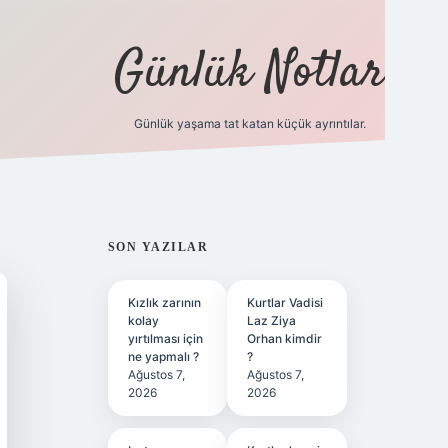
Günlük Notlar
Günlük yaşama tat katan küçük ayrıntılar.
vd.casino
SIDEBAR
SON YAZILAR
Kızlık zarının
Kurtlar Vadisi
kolay
Laz Ziya
yırtılması için
Orhan kimdir
ne yapmalı ?
?
Ağustos 7,
Ağustos 7,
2026
2026