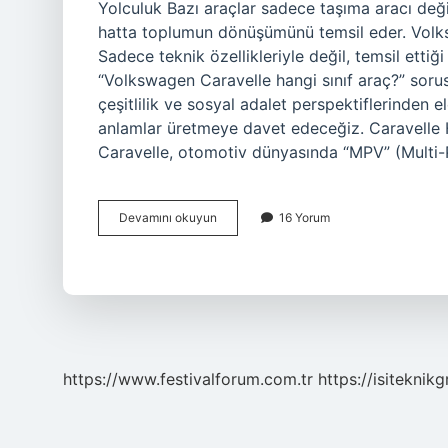
Yolculuk Bazı araçlar sadece taşıma aracı deği
hatta toplumun dönüşümünü temsil eder. Volks
Sadece teknik özellikleriyle değil, temsil etti
“Volkswagen Caravelle hangi sınıf araç?” sorus
çeşitlilik ve sosyal adalet perspektiflerinden 
anlamlar üretmeye davet edeceğiz. Caravelle 
Caravelle, otomotiv dünyasında “MPV” (Multi
20
Devamını okuyun
16 Yorum
Caravelle
kaç
litre
yağ
alır
?
https://www.festivalforum.com.tr
https://isiteknik