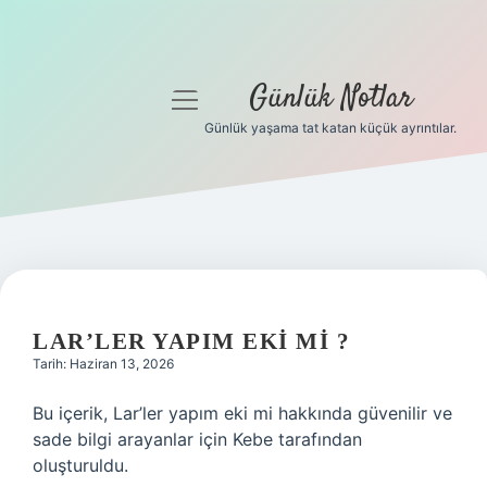
Günlük Notlar
menüyü
aç
Günlük yaşama tat katan küçük ayrıntılar.
Anasayfa
Gizlilik Politikası
Yasal Uyarı
Hakkımızda
LAR’LER YAPIM EKI MI ?
Tarih: Haziran 13, 2026
Bu içerik, Lar’ler yapım eki mi hakkında güvenilir ve
sade bilgi arayanlar için Kebe tarafından
oluşturuldu.