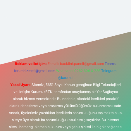
o
Reklam ve İletişim:
E-mail:
backlinkpaneli@gmail.com
Teams:
forumhizmeti@gmail.com
Whatsapp: 0262 606 0 726
Telegram:
@karabul
Yasal Uyarı:
Sitemiz, 5651 Sayılı Kanun gereğince Bilgi Teknolojileri
ve İletişim Kurumu (BTK) tarafından onaylanmış bir Yer Sağlayıcı
olarak hizmet vermektedir. Bu nedenle, sitedeki içerikleri proaktif
olarak denetleme veya araştırma yükümlülüğümüz bulunmamaktadır.
Ancak, üyelerimiz yazdıkları içeriklerin sorumluluğunu taşımakta olup,
siteye üye olarak bu sorumluluğu kabul etmiş sayılırlar. Bu internet
sitesi, herhangi bir marka, kurum veya şahıs şirketi ile hiçbir bağlantısı