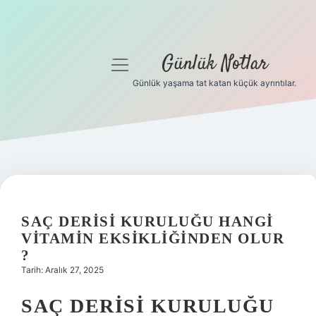
Günlük Notlar
menüyü
aç
Günlük yaşama tat katan küçük ayrıntılar.
Anasayfa
Gizlilik Politikası
Yasal Uyarı
Hakkımızda
SAÇ DERISI KURULUĞU HANGI
VITAMIN EKSIKLIĞINDEN OLUR
?
Tarih: Aralık 27, 2025
SAÇ DERISI KURULUĞU