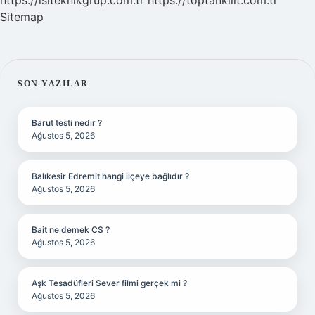
https://isiteknikgrup.com.tr
https://toptankilit.com.tr
Sitemap
SIDEBAR
SON YAZILAR
Barut testi nedir ?
Ağustos 5, 2026
Balıkesir Edremit hangi ilçeye bağlıdır ?
Ağustos 5, 2026
Bait ne demek CS ?
Ağustos 5, 2026
Aşk Tesadüfleri Sever filmi gerçek mi ?
Ağustos 5, 2026