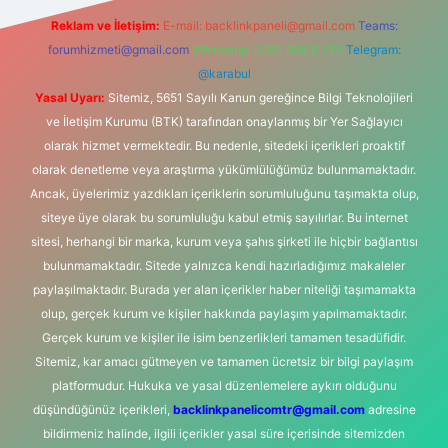
Reklam ve İletişim:
E-mail:
backlinkpaneli@gmail.com
Teams:
forumhizmeti@gmail.com
Whatsapp: 0262 606 0 726
Telegram:
@karabul
Yasal Uyarı:
Sitemiz, 5651 Sayılı Kanun gereğince Bilgi Teknolojileri
ve İletişim Kurumu (BTK) tarafından onaylanmış bir Yer Sağlayıcı
olarak hizmet vermektedir. Bu nedenle, sitedeki içerikleri proaktif
olarak denetleme veya araştırma yükümlülüğümüz bulunmamaktadır.
Ancak, üyelerimiz yazdıkları içeriklerin sorumluluğunu taşımakta olup,
siteye üye olarak bu sorumluluğu kabul etmiş sayılırlar. Bu internet
sitesi, herhangi bir marka, kurum veya şahıs şirketi ile hiçbir bağlantısı
bulunmamaktadır. Sitede yalnızca kendi hazırladığımız makaleler
paylaşılmaktadır. Burada yer alan içerikler haber niteliği taşımamakta
olup, gerçek kurum ve kişiler hakkında paylaşım yapılmamaktadır.
Gerçek kurum ve kişiler ile isim benzerlikleri tamamen tesadüfidir.
Sitemiz, kar amacı gütmeyen ve tamamen ücretsiz bir bilgi paylaşım
platformudur. Hukuka ve yasal düzenlemelere aykırı olduğunu
düşündüğünüz içerikleri,
backlinkpanelicomtr@gmail.com
adresine
bildirmeniz halinde, ilgili içerikler yasal süre içerisinde sitemizden