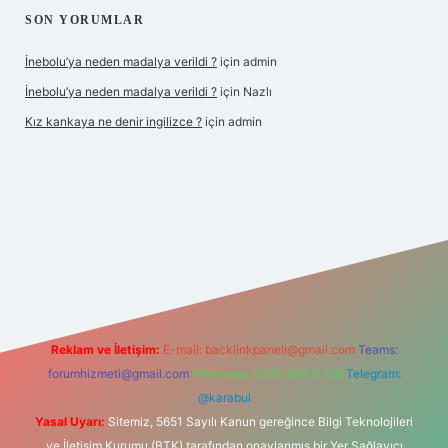
SON YORUMLAR
İnebolu’ya neden madalya verildi ?
için
admin
İnebolu’ya neden madalya verildi ?
için
Nazlı
Kız kankaya ne denir ingilizce ?
için
admin
d.casino
Reklam ve İletişim:
E-mail:
backlinkpaneli@gmail.com
Teams:
forumhizmeti@gmail.com
Whatsapp: 0262 606 0 726
Telegram:
@karabul
Yasal Uyarı:
Sitemiz, 5651 Sayılı Kanun gereğince Bilgi Teknolojileri
ve İletişim Kurumu (BTK) tarafından onaylanmış bir Yer Sağlayıcı