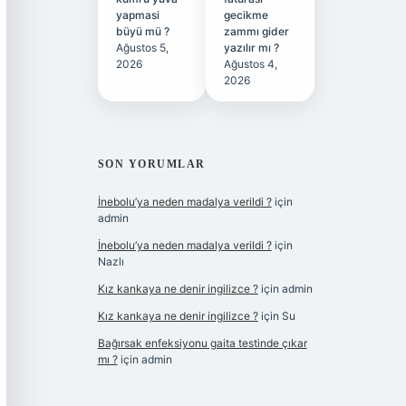
yapmasi
gecikme
büyü mü ?
zammı gider
Ağustos 5,
yazılır mı ?
2026
Ağustos 4,
2026
SON YORUMLAR
İnebolu’ya neden madalya verildi ?
için
admin
İnebolu’ya neden madalya verildi ?
için
Nazlı
Kız kankaya ne denir ingilizce ?
için
admin
Kız kankaya ne denir ingilizce ?
için
Su
Bağırsak enfeksiyonu gaita testinde çıkar
mı ?
için
admin