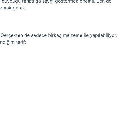
na, duyduğu rahatlığa saygı göstermek önemli. Ben de
yazmak gerek.
 Gerçekten de sadece birkaç malzeme ile yapılabiliyor.
dığım tarif: