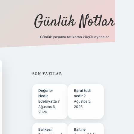
Günlük Notlar
Günlük yaşama tat katan küçük ayrıntılar.
vd.casino
SIDEBAR
SON YAZILAR
Değerler
Barut testi
Nedir
nedir ?
Edebiyatta ?
Ağustos 5,
Ağustos 6,
2026
2026
Balıkesir
Bait ne