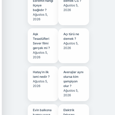
Edremit hangi
demek CS ?
ilçeye
Ağustos 5,
bağlıdır ?
2026
Ağustos 5,
2026
Aşk
Açı türü ne
Tesadüfleri
demek ?
Sever filmi
Ağustos 5,
gerçek mi ?
2026
Ağustos 5,
2026
Hatay’ın ilk
Averajlar aynı
ismi nedir ?
olursa kim
Ağustos 5,
şampiyon
2026
olur ?
Ağustos 5,
2026
Evin balkona
Elektrik
kumru yuva
faturası