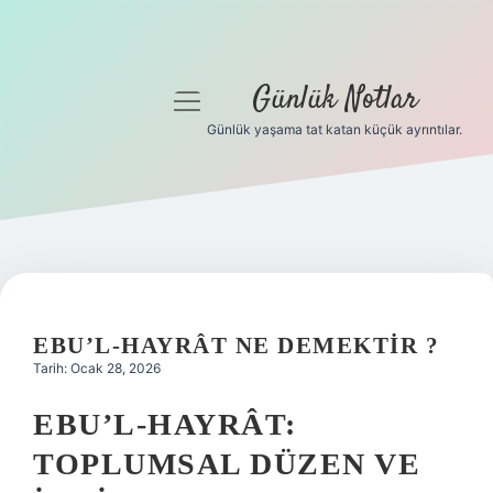
Günlük Notlar
menüyü
aç
Günlük yaşama tat katan küçük ayrıntılar.
Anasayfa
Gizlilik Politikası
Yasal Uyarı
Hakkımızda
EBU’L-HAYRÂT NE DEMEKTIR ?
Tarih: Ocak 28, 2026
EBU’L-HAYRÂT:
TOPLUMSAL DÜZEN VE