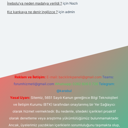
İnebolu’ya neden madalya verildi ?
için
Nazlı
Kız kankaya ne denir ingilizce ?
için
admin
asino
Reklam ve İletişim:
E-mail:
backlinkpaneli@gmail.com
Teams:
forumhizmeti@gmail.com
Whatsapp: 0262 606 0 726
Telegram:
@karabul
Yasal Uyarı:
Sitemiz, 5651 Sayılı Kanun gereğince Bilgi Teknolojileri
ve İletişim Kurumu (BTK) tarafından onaylanmış bir Yer Sağlayıcı
olarak hizmet vermektedir. Bu nedenle, sitedeki içerikleri proaktif
olarak denetleme veya araştırma yükümlülüğümüz bulunmamaktadır.
Ancak, üyelerimiz yazdıkları içeriklerin sorumluluğunu taşımakta olup,