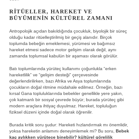
RITÜELLER, HAREKET VE
BÜYÜMENIN KÜLTÜREL ZAMANI
Antropolojik açıdan bakıldığında çocukluk, biyolojik bir süreç
olduğu kadar ritüelleştirilmiş bir geçiş alanıdır. Birçok
toplumda bebeğin emeklemesi, yürümesi ve bağımsız
hareket etmesi sadece motor gelişim olarak değil, aynı
zamanda toplumsal kabulün bir aşaması olarak görülür.
Batı toplumlarında yürüteç kullanımı çoğunlukla “erken
hareketlilik” ve “gelişim desteği” çerçevesinde
değerlendirilirken, bazı Afrika ve Asya toplumlarında
çocukların doğal ritmine müdahale edilmez. Örneğin, bazı
kırsal Gana topluluklarında bebekler genellikle yere yakın,
çok katmanlı bir sosyal çevrede büyür; burada yürüteç gibi
modern araçlara ihtiyaç duyulmaz. Hareket, topluluğun
fiziksel düzeni içinde doğal olarak öğrenilir.
Burada kritik soru şudur: Hareketi hızlandırmak mı önemlidir,
yoksa hareketin anlamını deneyimlemek mi? Bu soru,
Bebek
kaç aylıkken yürütece binebilir? kültürel görelilik