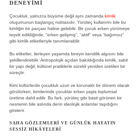
DENEYIMI
Çocukluk, yalnızca büyüme değil aynı zamanda
kimlik
oluşumunun başlangıç noktasıdır. Yürüteç kullanımı bile bu
kimliğin bir parçası haline gelebilir. Bir çocuk erken yürümeye
teşvik edildiğinde, “erken gelişmiş”, “aktif” veya “bağımsız”
gibi kimlik etiketleriyle tanımlanabilir.
Bu etiketler, ilerleyen yaşamda bireyin kendilik algısını bile
şekillendirebilir. Antropolojik açıdan bakıldığında kimlik, sabit
bir yapı değil; kültürel pratiklerle sürekli yeniden üretilen bir
süreçtir.
Kimi kültürlerde çocukluk uzun ve korunaklı bir dönem olarak
görülürken, kimilerinde çocuklar erken yaşta toplumsal
üretime dahil edilir. Bu fark, yürüteç gibi basit görünen bir
nesnenin bile aslında derin ideolojik anlamlar taşıdığını
gösterir.
SAHA GÖZLEMLERI VE GÜNLÜK HAYATIN
SESSIZ HIKÂYELERI