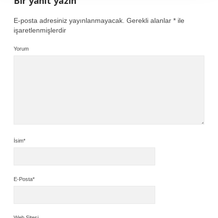
Bir yanıt yazın
E-posta adresiniz yayınlanmayacak.
Gerekli alanlar
*
ile
işaretlenmişlerdir
Yorum
İsim*
E-Posta*
Web Sitesi