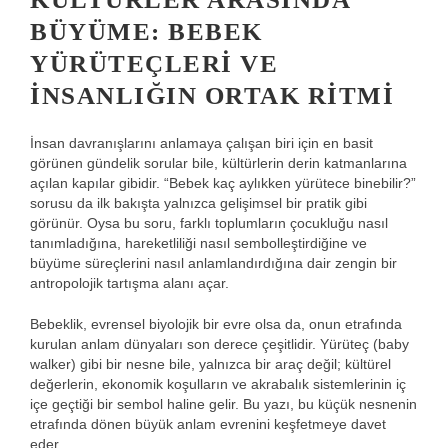
BÜYÜME: BEBEK
YÜRÜTEÇLERI VE
İNSANLIĞIN ORTAK RITMI
İnsan davranışlarını anlamaya çalışan biri için en basit
görünen gündelik sorular bile, kültürlerin derin katmanlarına
açılan kapılar gibidir. “Bebek kaç aylıkken yürütece binebilir?”
sorusu da ilk bakışta yalnızca gelişimsel bir pratik gibi
görünür. Oysa bu soru, farklı toplumların çocukluğu nasıl
tanımladığına, hareketliliği nasıl sembolleştirdiğine ve
büyüme süreçlerini nasıl anlamlandırdığına dair zengin bir
antropolojik tartışma alanı açar.
Bebeklik, evrensel biyolojik bir evre olsa da, onun etrafında
kurulan anlam dünyaları son derece çeşitlidir. Yürüteç (baby
walker) gibi bir nesne bile, yalnızca bir araç değil; kültürel
değerlerin, ekonomik koşulların ve akrabalık sistemlerinin iç
içe geçtiği bir sembol haline gelir. Bu yazı, bu küçük nesnenin
etrafında dönen büyük anlam evrenini keşfetmeye davet
eder.