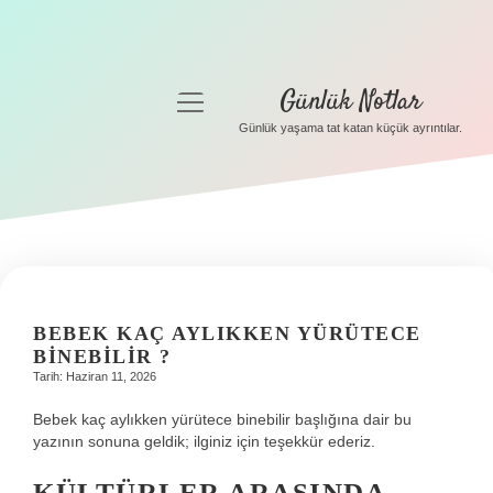
Günlük Notlar
menüyü
aç
Günlük yaşama tat katan küçük ayrıntılar.
Anasayfa
Gizlilik Politikası
Yasal Uyarı
Hakkımızda
BEBEK KAÇ AYLIKKEN YÜRÜTECE
BINEBILIR ?
Tarih: Haziran 11, 2026
Bebek kaç aylıkken yürütece binebilir başlığına dair bu
yazının sonuna geldik; ilginiz için teşekkür ederiz.
KÜLTÜRLER ARASINDA