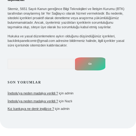
Sitemiz, 5651 Sayılı Kanun gereğince Bilgi Teknolojileri ve İletişim Kurumu (BTK)
tarafından onaylanmış bir Yer Sağlayıcı olarak hizmet vermektedir. Bu nedenle,
sitedeki içerikleri proaktif olarak denetleme veya araştırma yükümlülüğümüz
bulunmamaktadır. Ancak, üyelerimiz yazdıkları içeriklerin sorumluluğunu
taşımakta olup, siteye üye olarak bu sorumluluğu kabul etmiş sayılırlar.
Hukuka ve yasal düzenlemelere aykırı olduğunu düşündüğünüz içerikleri,
backlinkpanelicomtr@gmail.com
adresine bildirmeniz halinde, ilgili içerikler yasal
süre içerisinde sitemizden kaldırılacaktır.
Arama
SON YORUMLAR
İnebolu’ya neden madalya verildi ?
için
admin
İnebolu’ya neden madalya verildi ?
için
Nazlı
Kız kankaya ne denir ingilizce ?
için
admin