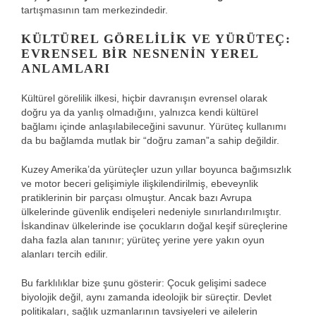
tartışmasının tam merkezindedir.
KÜLTÜREL GÖRELILIK VE YÜRÜTEÇ:
EVRENSEL BIR NESNENIN YEREL
ANLAMLARI
Kültürel görelilik ilkesi, hiçbir davranışın evrensel olarak
doğru ya da yanlış olmadığını, yalnızca kendi kültürel
bağlamı içinde anlaşılabileceğini savunur. Yürüteç kullanımı
da bu bağlamda mutlak bir “doğru zaman”a sahip değildir.
Kuzey Amerika’da yürüteçler uzun yıllar boyunca bağımsızlık
ve motor beceri gelişimiyle ilişkilendirilmiş, ebeveynlik
pratiklerinin bir parçası olmuştur. Ancak bazı Avrupa
ülkelerinde güvenlik endişeleri nedeniyle sınırlandırılmıştır.
İskandinav ülkelerinde ise çocukların doğal keşif süreçlerine
daha fazla alan tanınır; yürüteç yerine yere yakın oyun
alanları tercih edilir.
Bu farklılıklar bize şunu gösterir: Çocuk gelişimi sadece
biyolojik değil, aynı zamanda ideolojik bir süreçtir. Devlet
politikaları, sağlık uzmanlarının tavsiyeleri ve ailelerin