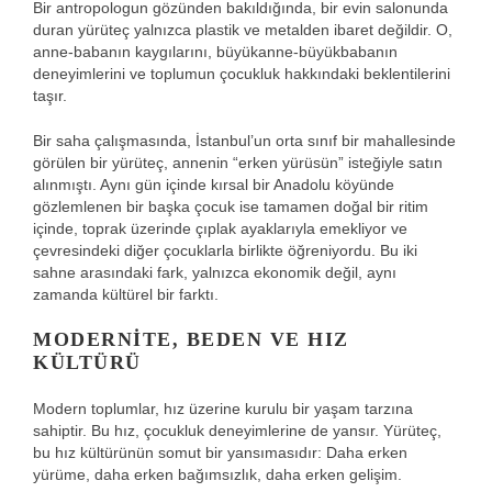
Bir antropologun gözünden bakıldığında, bir evin salonunda
duran yürüteç yalnızca plastik ve metalden ibaret değildir. O,
anne-babanın kaygılarını, büyükanne-büyükbabanın
deneyimlerini ve toplumun çocukluk hakkındaki beklentilerini
taşır.
Bir saha çalışmasında, İstanbul’un orta sınıf bir mahallesinde
görülen bir yürüteç, annenin “erken yürüsün” isteğiyle satın
alınmıştı. Aynı gün içinde kırsal bir Anadolu köyünde
gözlemlenen bir başka çocuk ise tamamen doğal bir ritim
içinde, toprak üzerinde çıplak ayaklarıyla emekliyor ve
çevresindeki diğer çocuklarla birlikte öğreniyordu. Bu iki
sahne arasındaki fark, yalnızca ekonomik değil, aynı
zamanda kültürel bir farktı.
MODERNITE, BEDEN VE HIZ
KÜLTÜRÜ
Modern toplumlar, hız üzerine kurulu bir yaşam tarzına
sahiptir. Bu hız, çocukluk deneyimlerine de yansır. Yürüteç,
bu hız kültürünün somut bir yansımasıdır: Daha erken
yürüme, daha erken bağımsızlık, daha erken gelişim.