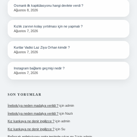
Osmanlı ilk kapitülasyonu hangi devlete verdi ?
Ağustos 8, 2026
Kızlık zarının kolay yırtılması için ne yapmalı ?
Ağustos 7, 2026
Kurtlar Vadisi Laz Ziya Orhan kimdir ?
Ağustos 7, 2026
Instagram bağlantı geçmişi nedir ?
Ağustos 7, 2026
SON YORUMLAR
İnebolu’ya neden madalya verildi ?
için
admin
İnebolu’ya neden madalya verildi ?
için
Nazlı
Kız kankaya ne denir ingilizce ?
için
admin
Kız kankaya ne denir ingilizce ?
için
Su
Bağırsak enfeksiyonu gaita testinde çıkar mı ?
için
admin