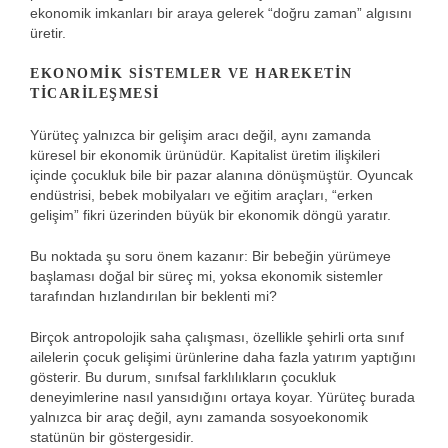
ekonomik imkanları bir araya gelerek “doğru zaman” algısını
üretir.
EKONOMIK SISTEMLER VE HAREKETIN
TICARILEŞMESI
Yürüteç yalnızca bir gelişim aracı değil, aynı zamanda
küresel bir ekonomik ürünüdür. Kapitalist üretim ilişkileri
içinde çocukluk bile bir pazar alanına dönüşmüştür. Oyuncak
endüstrisi, bebek mobilyaları ve eğitim araçları, “erken
gelişim” fikri üzerinden büyük bir ekonomik döngü yaratır.
Bu noktada şu soru önem kazanır: Bir bebeğin yürümeye
başlaması doğal bir süreç mi, yoksa ekonomik sistemler
tarafından hızlandırılan bir beklenti mi?
Birçok antropolojik saha çalışması, özellikle şehirli orta sınıf
ailelerin çocuk gelişimi ürünlerine daha fazla yatırım yaptığını
gösterir. Bu durum, sınıfsal farklılıkların çocukluk
deneyimlerine nasıl yansıdığını ortaya koyar. Yürüteç burada
yalnızca bir araç değil, aynı zamanda sosyoekonomik
statünün bir göstergesidir.