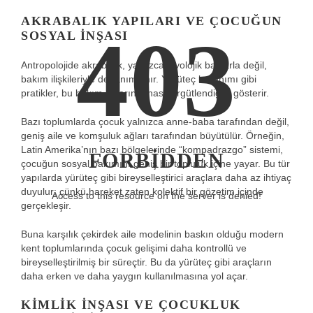
AKRABALIK YAPILARI VE ÇOCUĞUN
403
SOSYAL İNŞASI
Antropolojide akrabalık, yalnızca biyolojik bağlarla değil,
bakım ilişkileriyle de tanımlanır. Yürüteç kullanımı gibi
pratikler, bu bakım ağlarının nasıl örgütlendiğini gösterir.
Bazı toplumlarda çocuk yalnızca anne-baba tarafından değil,
geniş aile ve komşuluk ağları tarafından büyütülür. Örneğin,
Latin Amerika’nın bazı bölgelerinde “kompadrazgo” sistemi,
FORBIDDEN
çocuğun sosyal bakımını geniş bir topluluk içine yayar. Bu tür
yapılarda yürüteç gibi bireyselleştirici araçlara daha az ihtiyaç
duyulur; çünkü hareket zaten kolektif bir gözetim içinde
Access to this resource on the server is denied!
gerçekleşir.
Buna karşılık çekirdek aile modelinin baskın olduğu modern
kent toplumlarında çocuk gelişimi daha kontrollü ve
bireyselleştirilmiş bir süreçtir. Bu da yürüteç gibi araçların
daha erken ve daha yaygın kullanılmasına yol açar.
KIMLIK İNŞASI VE ÇOCUKLUK