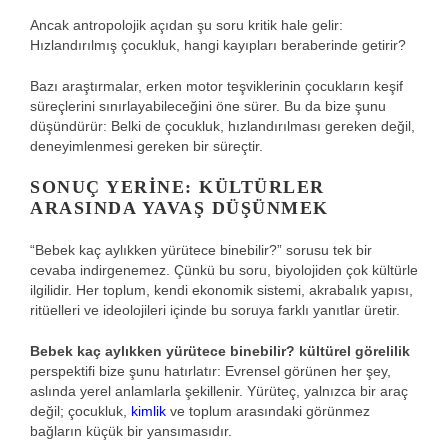
Ancak antropolojik açıdan şu soru kritik hale gelir:
Hızlandırılmış çocukluk, hangi kayıpları beraberinde getirir?
Bazı araştırmalar, erken motor teşviklerinin çocukların keşif
süreçlerini sınırlayabileceğini öne sürer. Bu da bize şunu
düşündürür: Belki de çocukluk, hızlandırılması gereken değil,
deneyimlenmesi gereken bir süreçtir.
SONUÇ YERINE: KÜLTÜRLER
ARASINDA YAVAŞ DÜŞÜNMEK
“Bebek kaç aylıkken yürütece binebilir?” sorusu tek bir
cevaba indirgenemez. Çünkü bu soru, biyolojiden çok kültürle
ilgilidir. Her toplum, kendi ekonomik sistemi, akrabalık yapısı,
ritüelleri ve ideolojileri içinde bu soruya farklı yanıtlar üretir.
Bebek kaç aylıkken yürütece binebilir? kültürel görelilik
perspektifi bize şunu hatırlatır: Evrensel görünen her şey,
aslında yerel anlamlarla şekillenir. Yürüteç, yalnızca bir araç
değil; çocukluk,
kimlik
ve toplum arasındaki görünmez
bağların küçük bir yansımasıdır.