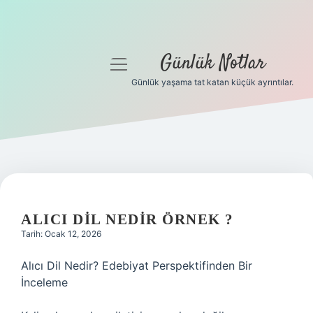
Günlük Notlar
menüyü
aç
Günlük yaşama tat katan küçük ayrıntılar.
Anasayfa
Gizlilik Politikası
Yasal Uyarı
Hakkımızda
ALICI DIL NEDIR ÖRNEK ?
Tarih: Ocak 12, 2026
Alıcı Dil Nedir? Edebiyat Perspektifinden Bir
İnceleme