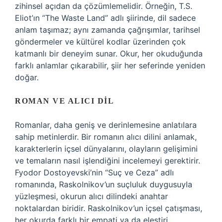
zihinsel açıdan da çözümlemelidir. Örneğin, T.S.
Eliot’ın “The Waste Land” adlı şiirinde, dil sadece
anlam taşımaz; aynı zamanda çağrışımlar, tarihsel
göndermeler ve kültürel kodlar üzerinden çok
katmanlı bir deneyim sunar. Okur, her okuduğunda
farklı anlamlar çıkarabilir, şiir her seferinde yeniden
doğar.
ROMAN VE ALICI DIL
Romanlar, daha geniş ve derinlemesine anlatılara
sahip metinlerdir. Bir romanın alıcı dilini anlamak,
karakterlerin içsel dünyalarını, olayların gelişimini
ve temaların nasıl işlendiğini incelemeyi gerektirir.
Fyodor Dostoyevski’nin “Suç ve Ceza” adlı
romanında, Raskolnikov’un suçluluk duygusuyla
yüzleşmesi, okurun alıcı dilindeki anahtar
noktalardan biridir. Raskolnikov’un içsel çatışması,
her okurda farklı bir empati ya da eleştiri