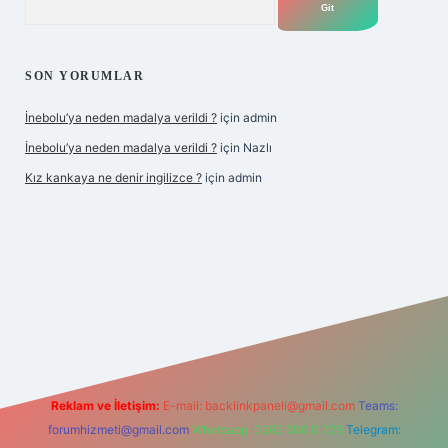
SON YORUMLAR
İnebolu’ya neden madalya verildi ?
için
admin
İnebolu’ya neden madalya verildi ?
için
Nazlı
Kız kankaya ne denir ingilizce ?
için
admin
casino
Reklam ve İletişim:
E-mail:
backlinkpaneli@gmail.com
Teams:
forumhizmeti@gmail.com
Whatsapp: 0262 606 0 726
Telegram: