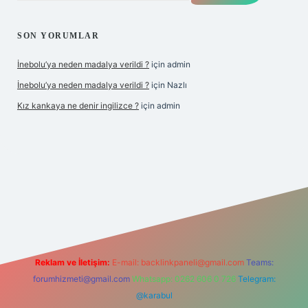
SON YORUMLAR
İnebolu’ya neden madalya verildi ?
için
admin
İnebolu’ya neden madalya verildi ?
için
Nazlı
Kız kankaya ne denir ingilizce ?
için
admin
casino
Reklam ve İletişim:
E-mail:
backlinkpaneli@gmail.com
Teams:
forumhizmeti@gmail.com
Whatsapp: 0262 606 0 726
Telegram:
@karabul