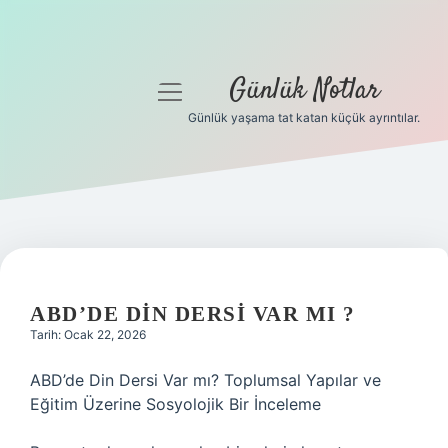
Günlük Notlar
menüyü
aç
Günlük yaşama tat katan küçük ayrıntılar.
Anasayfa
Gizlilik Politikası
Yasal Uyarı
Hakkımızda
ABD’DE DIN DERSI VAR MI ?
Tarih: Ocak 22, 2026
ABD’de Din Dersi Var mı? Toplumsal Yapılar ve
Eğitim Üzerine Sosyolojik Bir İnceleme