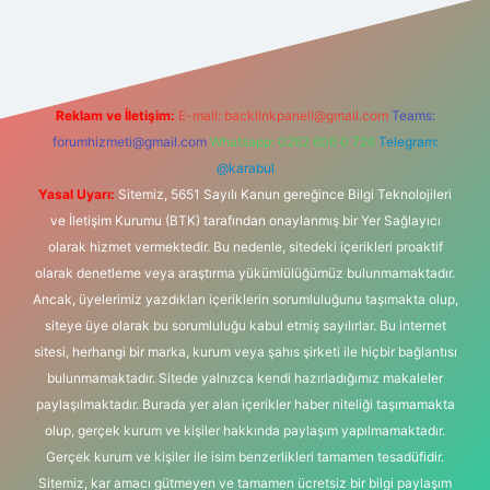
vd.casino
Reklam ve İletişim:
E-mail:
backlinkpaneli@gmail.com
Teams:
forumhizmeti@gmail.com
Whatsapp: 0262 606 0 726
Telegram:
@karabul
Yasal Uyarı:
Sitemiz, 5651 Sayılı Kanun gereğince Bilgi Teknolojileri
ve İletişim Kurumu (BTK) tarafından onaylanmış bir Yer Sağlayıcı
olarak hizmet vermektedir. Bu nedenle, sitedeki içerikleri proaktif
olarak denetleme veya araştırma yükümlülüğümüz bulunmamaktadır.
Ancak, üyelerimiz yazdıkları içeriklerin sorumluluğunu taşımakta olup,
siteye üye olarak bu sorumluluğu kabul etmiş sayılırlar. Bu internet
sitesi, herhangi bir marka, kurum veya şahıs şirketi ile hiçbir bağlantısı
bulunmamaktadır. Sitede yalnızca kendi hazırladığımız makaleler
paylaşılmaktadır. Burada yer alan içerikler haber niteliği taşımamakta
olup, gerçek kurum ve kişiler hakkında paylaşım yapılmamaktadır.
Gerçek kurum ve kişiler ile isim benzerlikleri tamamen tesadüfidir.
Sitemiz, kar amacı gütmeyen ve tamamen ücretsiz bir bilgi paylaşım