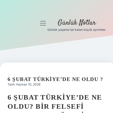
Günlük Notlar
menüyü
aç
Günlük yaşama tat katan küçük ayrıntılar.
Anasayfa
Gizlilik Politikası
Yasal Uyarı
Hakkımızda
6 ŞUBAT TÜRKIYE’DE NE OLDU ?
Tarih: Haziran 10, 2026
6 ŞUBAT TÜRKIYE’DE NE
OLDU? BIR FELSEFI