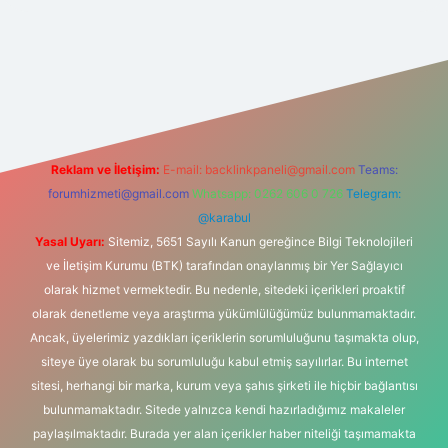
.casino
Reklam ve İletişim:
E-mail:
backlinkpaneli@gmail.com
Teams:
forumhizmeti@gmail.com
Whatsapp: 0262 606 0 726
Telegram:
@karabul
Yasal Uyarı:
Sitemiz, 5651 Sayılı Kanun gereğince Bilgi Teknolojileri
ve İletişim Kurumu (BTK) tarafından onaylanmış bir Yer Sağlayıcı
olarak hizmet vermektedir. Bu nedenle, sitedeki içerikleri proaktif
olarak denetleme veya araştırma yükümlülüğümüz bulunmamaktadır.
Ancak, üyelerimiz yazdıkları içeriklerin sorumluluğunu taşımakta olup,
siteye üye olarak bu sorumluluğu kabul etmiş sayılırlar. Bu internet
sitesi, herhangi bir marka, kurum veya şahıs şirketi ile hiçbir bağlantısı
bulunmamaktadır. Sitede yalnızca kendi hazırladığımız makaleler
paylaşılmaktadır. Burada yer alan içerikler haber niteliği taşımamakta