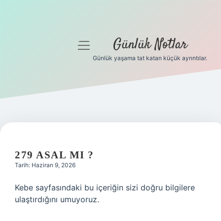
Günlük Notlar
menüyü
aç
Günlük yaşama tat katan küçük ayrıntılar.
Anasayfa
Gizlilik Politikası
Yasal Uyarı
Hakkımızda
279 ASAL MI ?
Tarih: Haziran 9, 2026
Kebe sayfasındaki bu içeriğin sizi doğru bilgilere
ulaştırdığını umuyoruz.