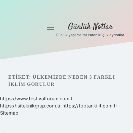
Günlük Notlar
menüyü
aç
Günlük yaşama tat katan küçük ayrıntılar.
Anasayfa
Gizlilik Politikası
Yasal Uyarı
ETIKET:
ÜLKEMIZDE NEDEN 3 FARKLI
IKLIM GÖRÜLÜR
Hakkımızda
https://www.festivalforum.com.tr
https://isiteknikgrup.com.tr
https://toptankilit.com.tr
Sitemap