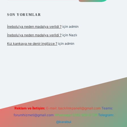
SON YORUMLAR
İnebolu’ya neden madalya verildi ?
için
admin
İnebolu’ya neden madalya verildi ?
için
Nazlı
Kız kankaya ne denir ingilizce ?
için
admin
d.casino
Reklam ve İletişim:
E-mail:
backlinkpaneli@gmail.com
Teams:
forumhizmeti@gmail.com
Whatsapp: 0262 606 0 726
Telegram:
@karabul