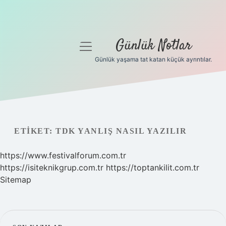
Günlük Notlar
menüyü
aç
Günlük yaşama tat katan küçük ayrıntılar.
Anasayfa
Gizlilik Politikası
Yasal Uyarı
ETIKET:
TDK YANLIŞ NASIL YAZILIR
Hakkımızda
https://www.festivalforum.com.tr
https://isiteknikgrup.com.tr
https://toptankilit.com.tr
Sitemap