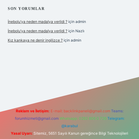
SON YORUMLAR
İnebolu’ya neden madalya verildi ?
için
admin
İnebolu’ya neden madalya verildi ?
için
Nazlı
Kız kankaya ne denir ingilizce ?
için
admin
d.casino
Reklam ve İletişim:
E-mail:
backlinkpaneli@gmail.com
Teams:
forumhizmeti@gmail.com
Whatsapp: 0262 606 0 726
Telegram:
@karabul
Yasal Uyarı:
Sitemiz, 5651 Sayılı Kanun gereğince Bilgi Teknolojileri