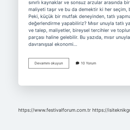
sınırlı kaynaklar ve sonsuz arzular arasında bi
maliyeti taşır ve bu da demektir ki her seçim, 
Peki, küçük bir mutfak deneyinden, tatlı yapm
değerlendirme yapabiliriz? Mısır unuyla tatlı 
ve talep, maliyetler, bireysel tercihler ve top
parçası haline gelebilir. Bu yazıda, mısır un
davranışsal ekonomi…
Mısır
Devamını okuyun
10 Yorum
unuyla
tatlı
yapılır
mı
?
https://www.festivalforum.com.tr
https://isiteknik