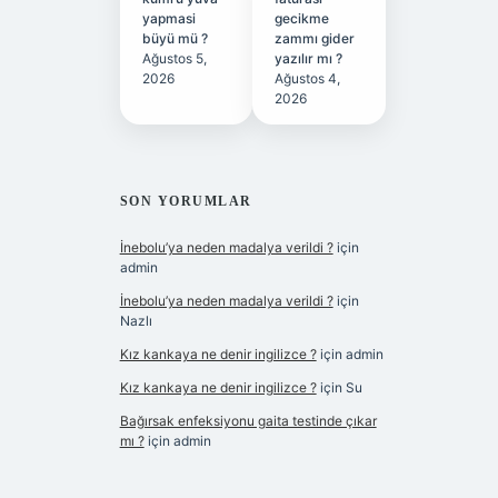
yapmasi
gecikme
büyü mü ?
zammı gider
Ağustos 5,
yazılır mı ?
2026
Ağustos 4,
2026
SON YORUMLAR
İnebolu’ya neden madalya verildi ?
için
admin
İnebolu’ya neden madalya verildi ?
için
Nazlı
Kız kankaya ne denir ingilizce ?
için
admin
Kız kankaya ne denir ingilizce ?
için
Su
Bağırsak enfeksiyonu gaita testinde çıkar
mı ?
için
admin