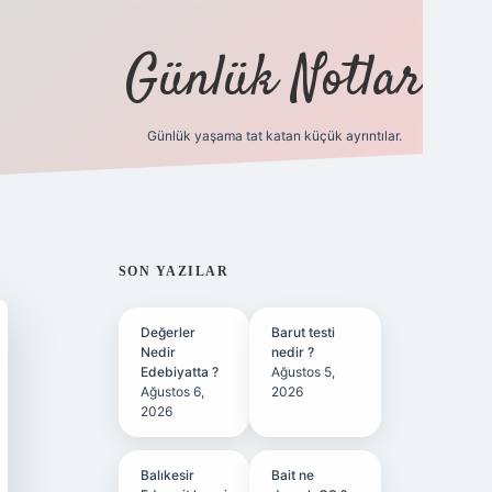
Günlük Notlar
Günlük yaşama tat katan küçük ayrıntılar.
vd.casino
SIDEBAR
SON YAZILAR
Değerler
Barut testi
Nedir
nedir ?
Edebiyatta ?
Ağustos 5,
Ağustos 6,
2026
2026
Balıkesir
Bait ne