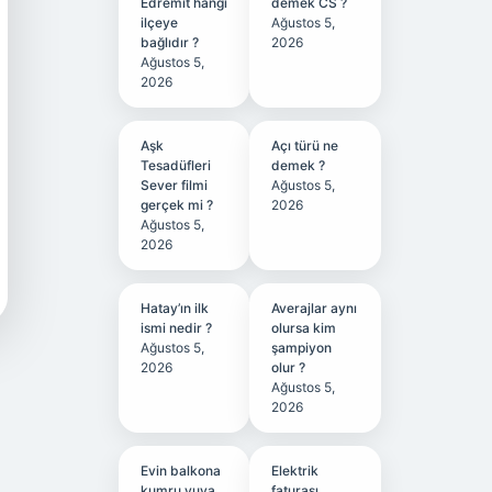
Edremit hangi
demek CS ?
ilçeye
Ağustos 5,
bağlıdır ?
2026
Ağustos 5,
2026
Aşk
Açı türü ne
Tesadüfleri
demek ?
Sever filmi
Ağustos 5,
gerçek mi ?
2026
Ağustos 5,
2026
Hatay’ın ilk
Averajlar aynı
ismi nedir ?
olursa kim
Ağustos 5,
şampiyon
2026
olur ?
Ağustos 5,
2026
Evin balkona
Elektrik
kumru yuva
faturası