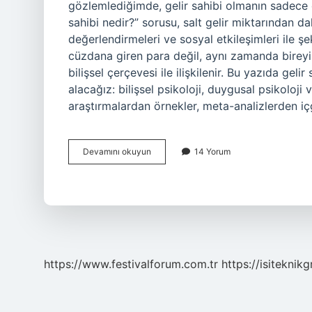
gözlemlediğimde, gelir sahibi olmanın sadece 
sahibi nedir?” sorusu, salt gelir miktarından da
değerlendirmeleri ve sosyal etkileşimleri ile şe
cüzdana giren para değil, aynı zamanda bireyin
bilişsel çerçevesi ile ilişkilenir. Bu yazıda gel
alacağız: bilişsel psikoloji, duygusal psikoloji 
araştırmalardan örnekler, meta-analizlerden iç
Gelir
Devamını okuyun
14 Yorum
sahibi
nedir
?
https://www.festivalforum.com.tr
https://isiteknik