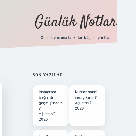
Günlük Notlar
Günlük yaşama tat katan küçük ayrıntılar.
vd.casino
SIDEBAR
SON YAZILAR
Instagram
Kurtlar hangi
bağlantı
sesi çıkarır ?
geçmişi nedir
Ağustos 7,
?
2026
Ağustos 7,
2026