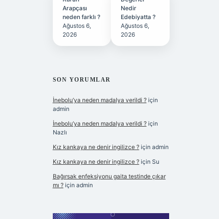
Arapçası
Nedir
neden farklı ?
Edebiyatta ?
Ağustos 6,
Ağustos 6,
2026
2026
SON YORUMLAR
İnebolu’ya neden madalya verildi ?
için
admin
İnebolu’ya neden madalya verildi ?
için
Nazlı
Kız kankaya ne denir ingilizce ?
için
admin
Kız kankaya ne denir ingilizce ?
için
Su
Bağırsak enfeksiyonu gaita testinde çıkar
mı ?
için
admin