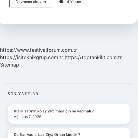
Coğrafya
Devamını okuyun
14 Yorum
nedir
kaça
ayrılır
?
https://www.festivalforum.com.tr
https://isiteknikgrup.com.tr
https://toptankilit.com.tr
Sitemap
SIDEBAR
SON YAZILAR
Kızlık zarının kolay yırtılması için ne yapmalı ?
Ağustos 7, 2026
Kurtlar Vadisi Laz Ziya Orhan kimdir ?