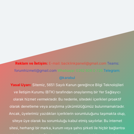
.casino
Reklam ve İletişim:
E-mail:
backlinkpaneli@gmail.com
Teams:
forumhizmeti@gmail.com
Whatsapp: 0262 606 0 726
Telegram:
@karabul
Yasal Uyarı:
Sitemiz, 5651 Sayılı Kanun gereğince Bilgi Teknolojileri
ve İletişim Kurumu (BTK) tarafından onaylanmış bir Yer Sağlayıcı
olarak hizmet vermektedir. Bu nedenle, sitedeki içerikleri proaktif
olarak denetleme veya araştırma yükümlülüğümüz bulunmamaktadır.
Ancak, üyelerimiz yazdıkları içeriklerin sorumluluğunu taşımakta olup,
siteye üye olarak bu sorumluluğu kabul etmiş sayılırlar. Bu internet
sitesi, herhangi bir marka, kurum veya şahıs şirketi ile hiçbir bağlantısı