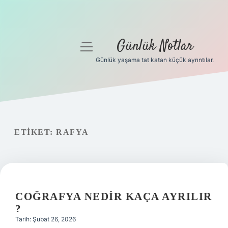
Günlük Notlar
menüyü
aç
Günlük yaşama tat katan küçük ayrıntılar.
Anasayfa
Gizlilik Politikası
Yasal Uyarı
ETIKET:
RAFYA
Hakkımızda
COĞRAFYA NEDIR KAÇA AYRILIR
?
Tarih: Şubat 26, 2026