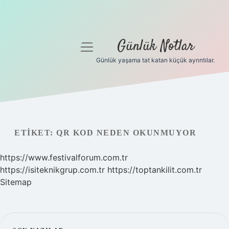
Günlük Notlar
menüyü
aç
Günlük yaşama tat katan küçük ayrıntılar.
Anasayfa
Gizlilik Politikası
Yasal Uyarı
ETIKET:
QR KOD NEDEN OKUNMUYOR
Hakkımızda
https://www.festivalforum.com.tr
https://isiteknikgrup.com.tr
https://toptankilit.com.tr
Sitemap