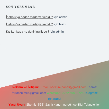
SON YORUMLAR
İnebolu’ya neden madalya verildi ?
için
admin
İnebolu’ya neden madalya verildi ?
için
Nazlı
Kız kankaya ne denir ingilizce ?
için
admin
d.casino
Reklam ve İletişim:
E-mail:
backlinkpaneli@gmail.com
Teams:
forumhizmeti@gmail.com
Whatsapp: 0262 606 0 726
Telegram:
@karabul
Yasal Uyarı:
Sitemiz, 5651 Sayılı Kanun gereğince Bilgi Teknolojileri