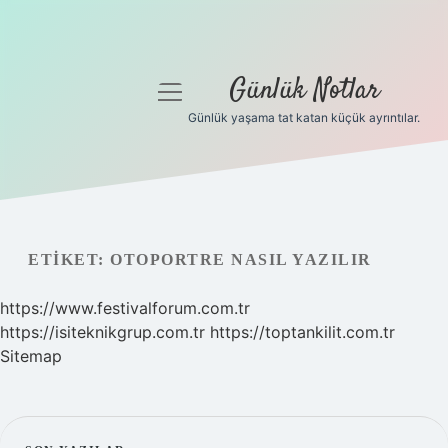
Günlük Notlar
menüyü
aç
Günlük yaşama tat katan küçük ayrıntılar.
Anasayfa
Gizlilik Politikası
Yasal Uyarı
ETIKET:
OTOPORTRE NASIL YAZILIR
Hakkımızda
https://www.festivalforum.com.tr
https://isiteknikgrup.com.tr
https://toptankilit.com.tr
Sitemap