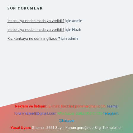
SON YORUMLAR
İnebolu’ya neden madalya verildi ?
için
admin
İnebolu’ya neden madalya verildi ?
için
Nazlı
Kız kankaya ne denir ingilizce ?
için
admin
.casino
Reklam ve İletişim:
E-mail:
backlinkpaneli@gmail.com
Teams:
forumhizmeti@gmail.com
Whatsapp: 0262 606 0 726
Telegram:
@karabul
Yasal Uyarı:
Sitemiz, 5651 Sayılı Kanun gereğince Bilgi Teknolojileri