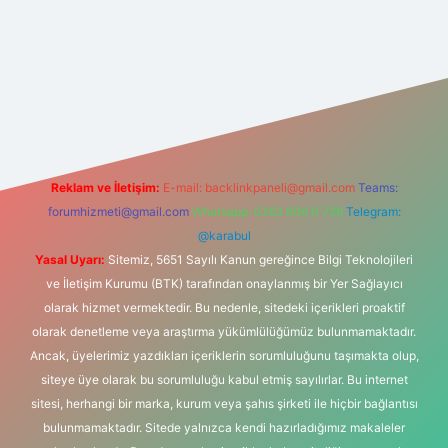
asino
Reklam ve İletişim:
E-mail:
backlinkpaneli@gmail.com
Teams:
forumhizmeti@gmail.com
Whatsapp: 0262 606 0 726
Telegram:
@karabul
Yasal Uyarı:
Sitemiz, 5651 Sayılı Kanun gereğince Bilgi Teknolojileri
ve İletişim Kurumu (BTK) tarafından onaylanmış bir Yer Sağlayıcı
olarak hizmet vermektedir. Bu nedenle, sitedeki içerikleri proaktif
olarak denetleme veya araştırma yükümlülüğümüz bulunmamaktadır.
Ancak, üyelerimiz yazdıkları içeriklerin sorumluluğunu taşımakta olup,
siteye üye olarak bu sorumluluğu kabul etmiş sayılırlar. Bu internet
sitesi, herhangi bir marka, kurum veya şahıs şirketi ile hiçbir bağlantısı
bulunmamaktadır. Sitede yalnızca kendi hazırladığımız makaleler