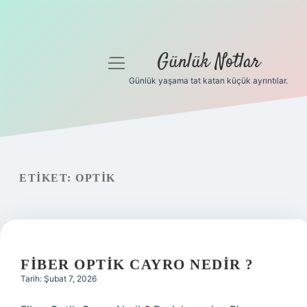
Günlük Notlar
menüyü
aç
Günlük yaşama tat katan küçük ayrıntılar.
Anasayfa
Gizlilik Politikası
Yasal Uyarı
ETIKET:
OPTIK
Hakkımızda
FIBER OPTIK CAYRO NEDIR ?
Tarih: Şubat 7, 2026