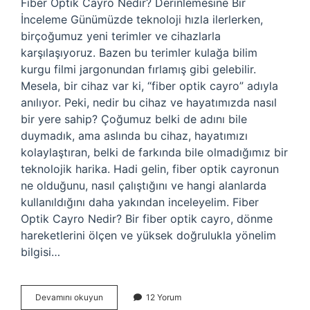
Fiber Optik Cayro Nedir? Derinlemesine Bir
İnceleme Günümüzde teknoloji hızla ilerlerken,
birçoğumuz yeni terimler ve cihazlarla
karşılaşıyoruz. Bazen bu terimler kulağa bilim
kurgu filmi jargonundan fırlamış gibi gelebilir.
Mesela, bir cihaz var ki, “fiber optik cayro” adıyla
anılıyor. Peki, nedir bu cihaz ve hayatımızda nasıl
bir yere sahip? Çoğumuz belki de adını bile
duymadık, ama aslında bu cihaz, hayatımızı
kolaylaştıran, belki de farkında bile olmadığımız bir
teknolojik harika. Hadi gelin, fiber optik cayronun
ne olduğunu, nasıl çalıştığını ve hangi alanlarda
kullanıldığını daha yakından inceleyelim. Fiber
Optik Cayro Nedir? Bir fiber optik cayro, dönme
hareketlerini ölçen ve yüksek doğrulukla yönelim
bilgisi…
Fiber
Devamını okuyun
12 Yorum
optik