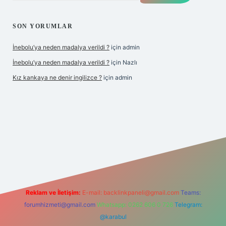
SON YORUMLAR
İnebolu’ya neden madalya verildi ?
için
admin
İnebolu’ya neden madalya verildi ?
için
Nazlı
Kız kankaya ne denir ingilizce ?
için
admin
casino
Reklam ve İletişim:
E-mail:
backlinkpaneli@gmail.com
Teams:
forumhizmeti@gmail.com
Whatsapp: 0262 606 0 726
Telegram:
@karabul