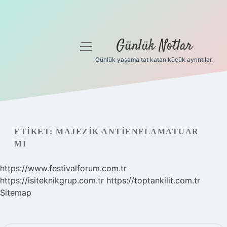
Günlük Notlar
menüyü
aç
Günlük yaşama tat katan küçük ayrıntılar.
Anasayfa
Gizlilik Politikası
Yasal Uyarı
ETIKET:
MAJEZIK ANTIENFLAMATUAR
MI
Hakkımızda
https://www.festivalforum.com.tr
https://isiteknikgrup.com.tr
https://toptankilit.com.tr
Sitemap