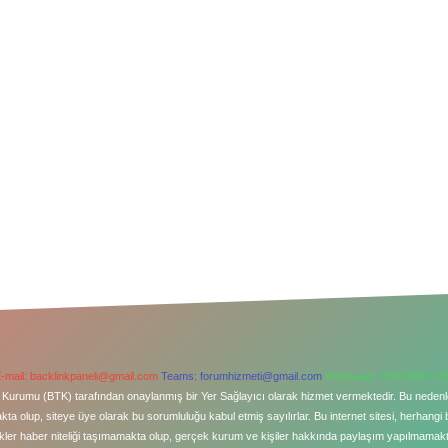
-mail:
backlinkpaneli@gmail.com
Teams:
forumhizmeti@gmail.com
Whatsapp: 0262 606 0 7
şim Kurumu (BTK) tarafından onaylanmış bir Yer Sağlayıcı olarak hizmet vermektedir. Bu neden
a olup, siteye üye olarak bu sorumluluğu kabul etmiş sayılırlar. Bu internet sitesi, herhangi 
kler haber niteliği taşımamakta olup, gerçek kurum ve kişiler hakkında paylaşım yapılmamaktad