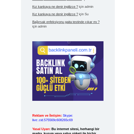
Kız kankaya ne denir ingilizce ?
için
admin
Kız kankaya ne denir ingilizce ?
için
Su
Bağırsak enfeksiyonu gaita testinde çıkar mı ?
için
admin
Reklam ve İletişim:
Skype:
live:.cid.575569c608265c69
Yasal Uyarı:
Bu internet sitesi, herhangi bir
marka, kurum veya şahıs şirketi ile hiçbir