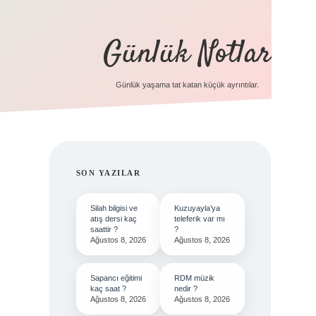
Günlük Notlar
Günlük yaşama tat katan küçük ayrıntılar.
SIDEBAR
SON YAZILAR
Silah bilgisi ve
Kuzuyayla’ya
atış dersi kaç
teleferik var mı
saattir ?
?
Ağustos 8, 2026
Ağustos 8, 2026
Sapancı eğitimi
RDM müzik
kaç saat ?
nedir ?
Ağustos 8, 2026
Ağustos 8, 2026