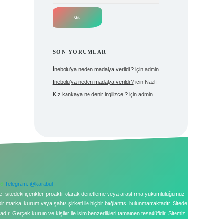
SON YORUMLAR
İnebolu’ya neden madalya verildi ?
için
admin
İnebolu’ya neden madalya verildi ?
için
Nazlı
Kız kankaya ne denir ingilizce ?
için
admin
26
Telegram: @karabul
le, sitedeki içerikleri proaktif olarak denetleme veya araştırma yükümlülüğümüz
bir marka, kurum veya şahıs şirketi ile hiçbir bağlantısı bulunmamaktadır. Sitede
ır. Gerçek kurum ve kişiler ile isim benzerlikleri tamamen tesadüfidir. Sitemiz,