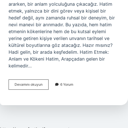
ararken, bir anlam yolculuğuna çıkacağız. Hatim
etmek, yalnızca bir dini görev veya kişisel bir
hedef değil, aynı zamanda ruhsal bir deneyim, bir
nevi manevi bir arınmadır. Bu yazıda, hem hatim
etmenin kökenlerine hem de bu kutsal eylemi
yerine getiren kişiye verilen unvanın tarihsel ve
kültürel boyutlarına göz atacağız. Hazır mısınız?
Hadi gelin, bir arada keşfedelim. Hatim Etmek:
Anlam ve Kökeni Hatim, Arapçadan gelen bir
kelimedir…
Hatim
Devamını okuyun
6 Yorum
eden
kişiye
ne
denir
?