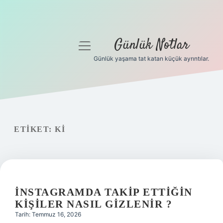
Günlük Notlar
menüyü
aç
Günlük yaşama tat katan küçük ayrıntılar.
Anasayfa
Gizlilik Politikası
Yasal Uyarı
ETIKET:
KI
Hakkımızda
İNSTAGRAMDA TAKIP ETTIĞIN
KIŞILER NASIL GIZLENIR ?
Tarih: Temmuz 16, 2026