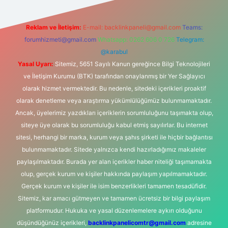
Reklam ve İletişim:
E-mail:
backlinkpaneli@gmail.com
Teams:
forumhizmeti@gmail.com
Whatsapp: 0262 606 0 726
Telegram:
@karabul
Yasal Uyarı:
Sitemiz, 5651 Sayılı Kanun gereğince Bilgi Teknolojileri
ve İletişim Kurumu (BTK) tarafından onaylanmış bir Yer Sağlayıcı
olarak hizmet vermektedir. Bu nedenle, sitedeki içerikleri proaktif
olarak denetleme veya araştırma yükümlülüğümüz bulunmamaktadır.
Ancak, üyelerimiz yazdıkları içeriklerin sorumluluğunu taşımakta olup,
siteye üye olarak bu sorumluluğu kabul etmiş sayılırlar. Bu internet
sitesi, herhangi bir marka, kurum veya şahıs şirketi ile hiçbir bağlantısı
bulunmamaktadır. Sitede yalnızca kendi hazırladığımız makaleler
paylaşılmaktadır. Burada yer alan içerikler haber niteliği taşımamakta
olup, gerçek kurum ve kişiler hakkında paylaşım yapılmamaktadır.
Gerçek kurum ve kişiler ile isim benzerlikleri tamamen tesadüfidir.
Sitemiz, kar amacı gütmeyen ve tamamen ücretsiz bir bilgi paylaşım
platformudur. Hukuka ve yasal düzenlemelere aykırı olduğunu
düşündüğünüz içerikleri,
backlinkpanelicomtr@gmail.com
adresine