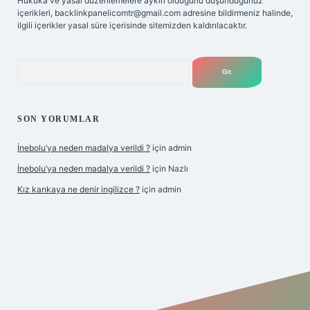
Hukuka ve yasal düzenlemelere aykırı olduğunu düşündüğünüz
içerikleri,
backlinkpanelicomtr@gmail.com
adresine bildirmeniz halinde,
ilgili içerikler yasal süre içerisinde sitemizden kaldırılacaktır.
Arama
SON YORUMLAR
İnebolu’ya neden madalya verildi ?
için
admin
İnebolu’ya neden madalya verildi ?
için
Nazlı
Kız kankaya ne denir ingilizce ?
için
admin
o