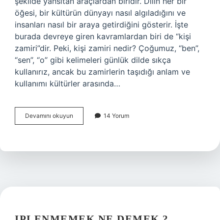
şekilde yansıtan araçlardan biridir. Dilin her bir
öğesi, bir kültürün dünyayı nasıl algıladığını ve
insanları nasıl bir araya getirdiğini gösterir. İşte
burada devreye giren kavramlardan biri de “kişi
zamiri”dir. Peki, kişi zamiri nedir? Çoğumuz, “ben”,
“sen”, “o” gibi kelimeleri günlük dilde sıkça
kullanırız, ancak bu zamirlerin taşıdığı anlam ve
kullanımı kültürler arasında…
Kişi
Devamını okuyun
14 Yorum
zamiri
nedir
ve
örnekler
?
IPLENMEMEK NE DEMEK ?