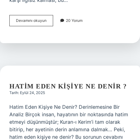
karşı ilgisiz kalması, bu…
Iplenmemek
Devamını okuyun
20 Yorum
ne
demek
?
HATIM EDEN KIŞIYE NE DENIR ?
Tarih: Eylül 24, 2025
Hatim Eden Kişiye Ne Denir? Derinlemesine Bir
Analiz Birçok insan, hayatının bir noktasında hatim
etmeyi düşünmüştür; Kuran-ı Kerim’i tam olarak
bitirip, her ayetinin derin anlamına dalmak… Peki,
hatim eden kişiye ne denir? Bu sorunun cevabını