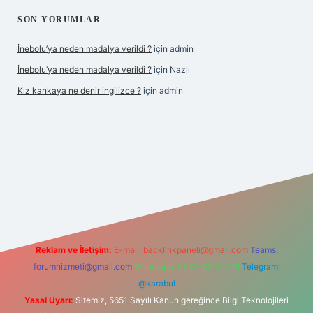
SON YORUMLAR
İnebolu’ya neden madalya verildi ?
için
admin
İnebolu’ya neden madalya verildi ?
için
Nazlı
Kız kankaya ne denir ingilizce ?
için
admin
d.casino
Reklam ve İletişim:
E-mail:
backlinkpaneli@gmail.com
Teams:
forumhizmeti@gmail.com
Whatsapp: 0262 606 0 726
Telegram:
@karabul
Yasal Uyarı:
Sitemiz, 5651 Sayılı Kanun gereğince Bilgi Teknolojileri