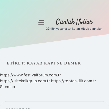
Günlük Notlar
menüyü
aç
Günlük yaşama tat katan küçük ayrıntılar.
Anasayfa
Gizlilik Politikası
Yasal Uyarı
ETIKET:
KAYAR KAPI NE DEMEK
Hakkımızda
https://www.festivalforum.com.tr
https://isiteknikgrup.com.tr
https://toptankilit.com.tr
Sitemap