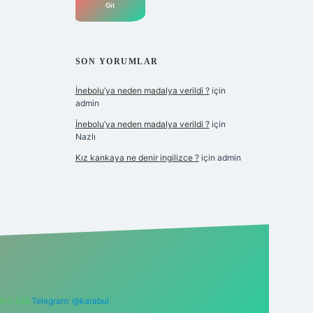
SON YORUMLAR
İnebolu’ya neden madalya verildi ?
için
admin
İnebolu’ya neden madalya verildi ?
için
Nazlı
Kız kankaya ne denir ingilizce ?
için
admin
6 0 726
Telegram: @karabul