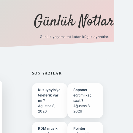
Günlük Notlar
Günlük yaşama tat katan küçük ayrıntılar.
vd.casino
SIDEBAR
SON YAZILAR
Kuzuyayla’ya
Sapancı
teleferik var
eğitimi kaç
mı ?
saat ?
Ağustos 8,
Ağustos 8,
2026
2026
RDM müzik
Pointer