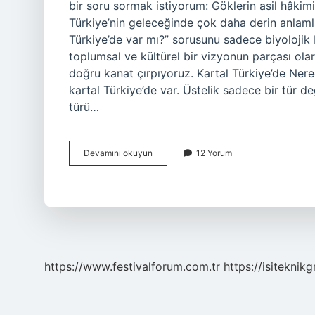
bir soru sormak istiyorum: Göklerin asil hâki
Türkiye’nin geleceğinde çok daha derin anlamla
Türkiye’de var mı?” sorusunu sadece biyolojik b
toplumsal ve kültürel bir vizyonun parçası olar
doğru kanat çırpıyoruz. Kartal Türkiye’de Ner
kartal Türkiye’de var. Üstelik sadece bir tür d
türü…
Kartal
Devamını okuyun
12 Yorum
Türkiye’de
var
mı
?
https://www.festivalforum.com.tr
https://isiteknik