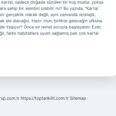
mi kartal, sadece doğada süzülen bir kuş mudur, yoksa
ra sahip bir sembol olabilir mi? Bu yazıda, “Kartal
ir gerçeklik olarak değil, aynı zamanda stratejik,
ak ele alacağız. Hazır olun; birlikte geleceğin ufkuna
ede Yaşıyor? Önce en temel soruyla başlayalım: Evet,
eğil, farklı habitatlara uyum sağlamış pek çok kartal
grup.com.tr
https://toptankilit.com.tr
Sitemap