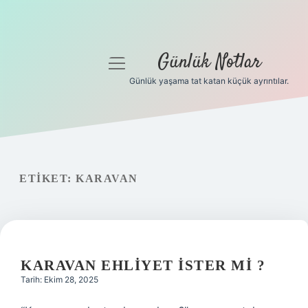
Günlük Notlar
menüyü
aç
Günlük yaşama tat katan küçük ayrıntılar.
Anasayfa
Gizlilik Politikası
Yasal Uyarı
ETIKET:
KARAVAN
Hakkımızda
KARAVAN EHLIYET ISTER MI ?
Tarih: Ekim 28, 2025