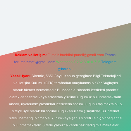
d.casino
Reklam ve İletişim:
E-mail:
backlinkpaneli@gmail.com
Teams:
forumhizmeti@gmail.com
Whatsapp: 0262 606 0 726
Telegram:
@karabul
Yasal Uyarı:
Sitemiz, 5651 Sayılı Kanun gereğince Bilgi Teknolojileri
ve İletişim Kurumu (BTK) tarafından onaylanmış bir Yer Sağlayıcı
olarak hizmet vermektedir. Bu nedenle, sitedeki içerikleri proaktif
olarak denetleme veya araştırma yükümlülüğümüz bulunmamaktadır.
Ancak, üyelerimiz yazdıkları içeriklerin sorumluluğunu taşımakta olup,
siteye üye olarak bu sorumluluğu kabul etmiş sayılırlar. Bu internet
sitesi, herhangi bir marka, kurum veya şahıs şirketi ile hiçbir bağlantısı
bulunmamaktadır. Sitede yalnızca kendi hazırladığımız makaleler