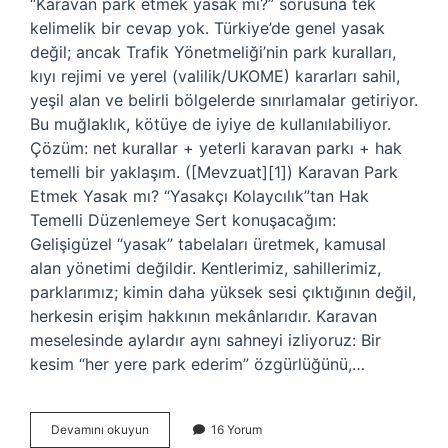
“Karavan park etmek yasak mı?” sorusuna tek
kelimelik bir cevap yok. Türkiye’de genel yasak
değil; ancak Trafik Yönetmeliği’nin park kuralları,
kıyı rejimi ve yerel (valilik/UKOME) kararları sahil,
yeşil alan ve belirli bölgelerde sınırlamalar getiriyor.
Bu muğlaklık, kötüye de iyiye de kullanılabiliyor.
Çözüm: net kurallar + yeterli karavan parkı + hak
temelli bir yaklaşım. ([Mevzuat][1]) Karavan Park
Etmek Yasak mı? “Yasakçı Kolaycılık”tan Hak
Temelli Düzenlemeye Sert konuşacağım:
Gelişigüzel “yasak” tabelaları üretmek, kamusal
alan yönetimi değildir. Kentlerimiz, sahillerimiz,
parklarımız; kimin daha yüksek sesi çıktığının değil,
herkesin erişim hakkının mekânlarıdır. Karavan
meselesinde aylardır aynı sahneyi izliyoruz: Bir
kesim “her yere park ederim” özgürlüğünü,…
Karavan
Devamını okuyun
16 Yorum
ehliyet