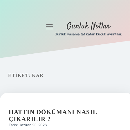
Günlük Notlar
menüyü
aç
Günlük yaşama tat katan küçük ayrıntılar.
Anasayfa
Gizlilik Politikası
Yasal Uyarı
ETIKET:
KAR
Hakkımızda
HATTIN DÖKÜMANI NASIL
ÇIKARILIR ?
Tarih: Haziran 23, 2026