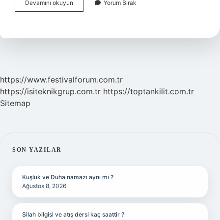
Hattın
Devamını okuyun
Yorum Bırak
dökümanı
nasıl
çıkarılır
?
https://www.festivalforum.com.tr
https://isiteknikgrup.com.tr
https://toptankilit.com.tr
Sitemap
SIDEBAR
SON YAZILAR
Kuşluk ve Duha namazı aynı mı ?
Ağustos 8, 2026
Silah bilgisi ve atış dersi kaç saattir ?