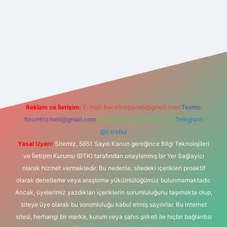
casino
Reklam ve İletişim:
E-mail:
backlinkpaneli@gmail.com
Teams:
forumhizmeti@gmail.com
Whatsapp: 0262 606 0 726
Telegram:
@karabul
Yasal Uyarı:
Sitemiz, 5651 Sayılı Kanun gereğince Bilgi Teknolojileri
ve İletişim Kurumu (BTK) tarafından onaylanmış bir Yer Sağlayıcı
olarak hizmet vermektedir. Bu nedenle, sitedeki içerikleri proaktif
olarak denetleme veya araştırma yükümlülüğümüz bulunmamaktadır.
Ancak, üyelerimiz yazdıkları içeriklerin sorumluluğunu taşımakta olup,
siteye üye olarak bu sorumluluğu kabul etmiş sayılırlar. Bu internet
sitesi, herhangi bir marka, kurum veya şahıs şirketi ile hiçbir bağlantısı