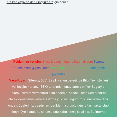
Kız kankaya ne denir ingilizce ?
için
admin
casino
Reklam ve İletişim:
E-mail:
backlinkpaneli@gmail.com
Teams:
forumhizmeti@gmail.com
Whatsapp: 0262 606 0 726
Telegram:
@karabul
Yasal Uyarı:
Sitemiz, 5651 Sayılı Kanun gereğince Bilgi Teknolojileri
ve İletişim Kurumu (BTK) tarafından onaylanmış bir Yer Sağlayıcı
olarak hizmet vermektedir. Bu nedenle, sitedeki içerikleri proaktif
olarak denetleme veya araştırma yükümlülüğümüz bulunmamaktadır.
Ancak, üyelerimiz yazdıkları içeriklerin sorumluluğunu taşımakta olup,
siteye üye olarak bu sorumluluğu kabul etmiş sayılırlar. Bu internet