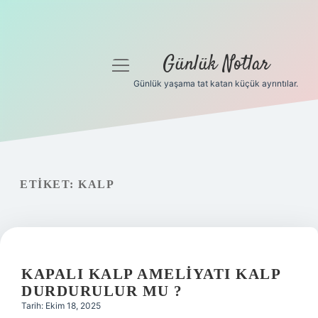
Günlük Notlar
menüyü
aç
Günlük yaşama tat katan küçük ayrıntılar.
Anasayfa
Gizlilik Politikası
Yasal Uyarı
ETIKET:
KALP
Hakkımızda
KAPALI KALP AMELIYATI KALP
DURDURULUR MU ?
Tarih: Ekim 18, 2025