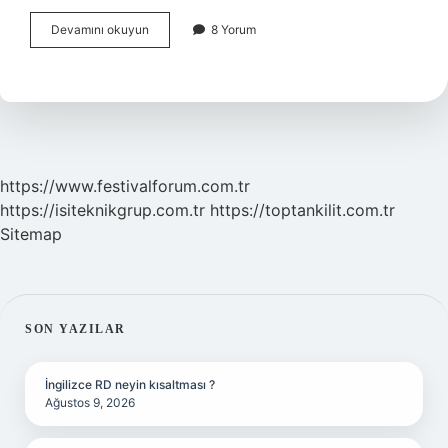
Kapalı
Devamını okuyun
8 Yorum
kalp
ameliyatı
kalp
durdurulur
mu
?
https://www.festivalforum.com.tr
https://isiteknikgrup.com.tr
https://toptankilit.com.tr
Sitemap
SIDEBAR
SON YAZILAR
İngilizce RD neyin kısaltması ?
Ağustos 9, 2026