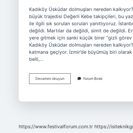
Kadıköy Üsküdar dolmuşları nereden kalkıyor? İ
büyük trajedisi Değerli Kebe takipçileri, bu 
ile ilgili sık sorulan soruları yanıtlıyoruz. İst
değildi. Martılar da değildi, simit de değildi. 
yere gitmek için sanki küçük birer “gizli görev
Kadıköy Üsküdar dolmuşları nereden kalkıyor? 
katmana geçiyor. İzmir’de büyümüş biri olarak 
belli,…
Kadıköy
Devamını okuyun
Yorum Bırak
Üsküdar
dolmuşları
nereden
kalkıyor
?
https://www.festivalforum.com.tr
https://isiteknik