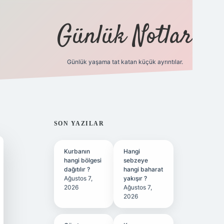
Günlük Notlar
Günlük yaşama tat katan küçük ayrıntılar.
vd.casino
SIDEBAR
SON YAZILAR
Kurbanın
Hangi
hangi bölgesi
sebzeye
dağıtılır ?
hangi baharat
Ağustos 7,
yakışır ?
2026
Ağustos 7,
2026