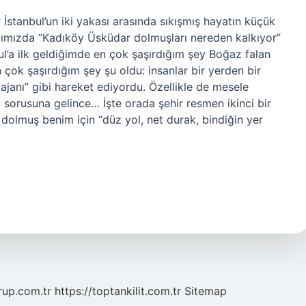
stanbul’un iki yakası arasında sıkışmış hayatın küçük
yazımızda “Kadıköy Üsküdar dolmuşları nereden kalkıyor”
anbul’a ilk geldiğimde en çok şaşırdığım şey Boğaz falan
En çok şaşırdığım şey şu oldu: insanlar bir yerden bir
 ajanı” gibi hareket ediyordu. Özellikle de mesele
sorusuna gelince… İşte orada şehir resmen ikinci bir
dolmuş benim için “düz yol, net durak, bindiğin yer
grup.com.tr
https://toptankilit.com.tr
Sitemap