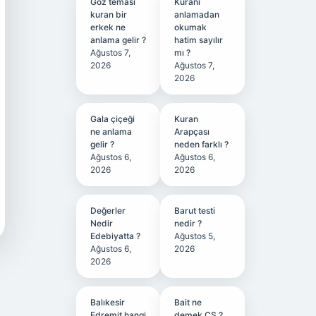
Göz teması
Kuranı
kuran bir
anlamadan
erkek ne
okumak
anlama gelir ?
hatim sayılır
Ağustos 7,
mı ?
2026
Ağustos 7,
2026
Gala çiçeği
Kuran
ne anlama
Arapçası
gelir ?
neden farklı ?
Ağustos 6,
Ağustos 6,
2026
2026
Değerler
Barut testi
Nedir
nedir ?
Edebiyatta ?
Ağustos 5,
Ağustos 6,
2026
2026
Balıkesir
Bait ne
Edremit hangi
demek CS ?