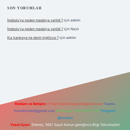
SON YORUMLAR
İnebolu’ya neden madalya verildi ?
için
admin
İnebolu’ya neden madalya verildi ?
için
Nazlı
Kız kankaya ne denir ingilizce ?
için
admin
d.casino
Reklam ve İletişim:
E-mail:
backlinkpaneli@gmail.com
Teams:
forumhizmeti@gmail.com
Whatsapp: 0262 606 0 726
Telegram:
@karabul
Yasal Uyarı:
Sitemiz, 5651 Sayılı Kanun gereğince Bilgi Teknolojileri