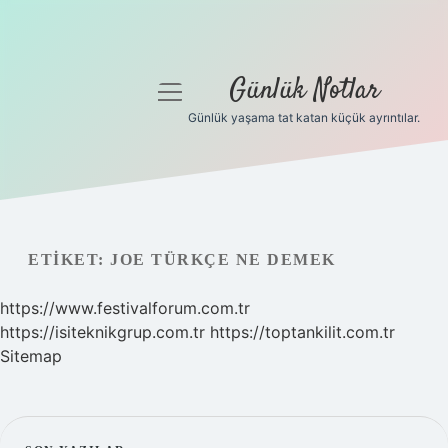
Günlük Notlar
menüyü
aç
Günlük yaşama tat katan küçük ayrıntılar.
Anasayfa
Gizlilik Politikası
Yasal Uyarı
ETIKET:
JOE TÜRKÇE NE DEMEK
Hakkımızda
https://www.festivalforum.com.tr
https://isiteknikgrup.com.tr
https://toptankilit.com.tr
Sitemap