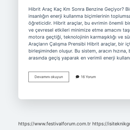
Hibrit Araç Kaç Km Sonra Benzine Geçiyor? Bir 
insanlığın enerji kullanma biçimlerinin toplums
öğreticidir. Hibrit araçlar, bu evrimin önemli bi
ve çevresel etkileri minimize etme amacını taşı
motora geçtiği, teknolojinin karmaşıklığı ve sür
Araçların Çalışma Prensibi Hibrit araçlar, bir 
birleşiminden oluşur. Bu sistem, aracın hızına,
arasında geçiş yaparak en verimli enerji kullanı
Hibrit
Devamını okuyun
16 Yorum
araç
kaç
km
sonra
benzine
geçiyor
?
https://www.festivalforum.com.tr
https://isiteknik