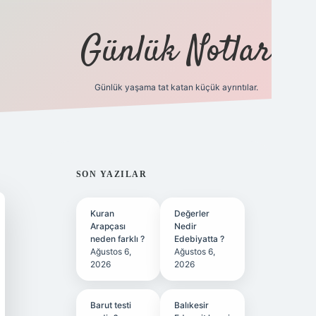
Günlük Notlar
Günlük yaşama tat katan küçük ayrıntılar.
vd.casino
SIDEBAR
SON YAZILAR
Kuran
Değerler
Arapçası
Nedir
neden farklı ?
Edebiyatta ?
Ağustos 6,
Ağustos 6,
2026
2026
Barut testi
Balıkesir