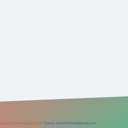
backlinkpaneli@gmail.com
Teams:
forumhizmeti@gmail.com
Whatsapp: 0262 60