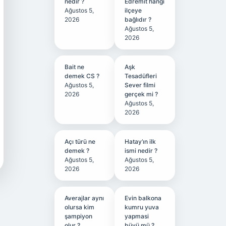
nedir ?
Edremit hangi
Ağustos 5,
ilçeye
2026
bağlıdır ?
Ağustos 5,
2026
Bait ne
Aşk
demek CS ?
Tesadüfleri
Ağustos 5,
Sever filmi
2026
gerçek mi ?
Ağustos 5,
2026
Açı türü ne
Hatay’ın ilk
demek ?
ismi nedir ?
Ağustos 5,
Ağustos 5,
2026
2026
Averajlar aynı
Evin balkona
olursa kim
kumru yuva
şampiyon
yapmasi
olur ?
büyü mü ?