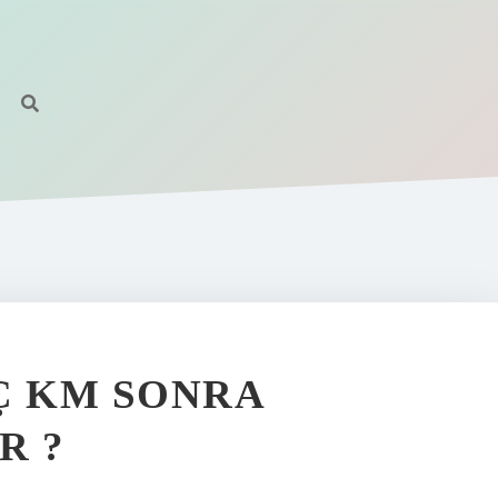
Ç KM SONRA
R ?